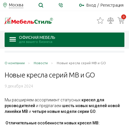
Москва
Вход
/
Регистрация
0
ОФИСНАЯ МЕБЕЛЬ
для вашего бизнеса
О компании
Новости
Новые кресла серий MB и GO
Новые кресла серий MB и
GO
9 декабря 2024
Мы расширяем ассортимент статусных
кресел для
руководителе
й
и предлагаем
шесть новых моделей новой
линейки MB
и
четыре новые модели серии GO
.
Отличительные особенности новых кресел MB: