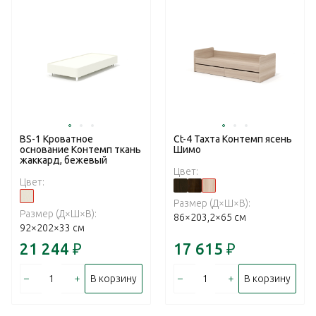
BS-1 Кроватное
Ct-4 Тахта Контемп ясень
основание Контемп ткань
Шимо
жаккард, бежевый
Цвет:
Цвет:
Размер (Д×Ш×В):
Размер (Д×Ш×В):
86×203,2×65 см
92×202×33 см
21 244
₽
17 615
₽
–
+
–
+
В корзину
В корзину