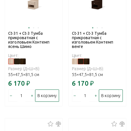
Ct-31 + Ct-3 Тумба
Ct-31 + Ct-3 Тумба
прикроватная с
прикроватная с
изголовьем Контемп
изголовьем Контемп
ясень Шимо
венге
Цвет:
Цвет:
Размер (Д×Ш×В):
Размер (Д×Ш×В):
55×47,5×81,5 см
55×47,5×81,5 см
6 170
₽
6 170
₽
–
+
–
+
В корзину
В корзину