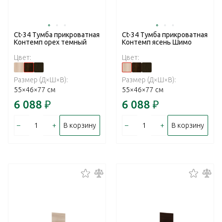
Ct-34 Тумба прикроватная
Ct-34 Тумба прикроватная
Контемп орех темный
Контемп ясень Шимо
Цвет:
Цвет:
Размер (Д×Ш×В):
Размер (Д×Ш×В):
55×46×77 см
55×46×77 см
6 088
₽
6 088
₽
–
+
–
+
В корзину
В корзину