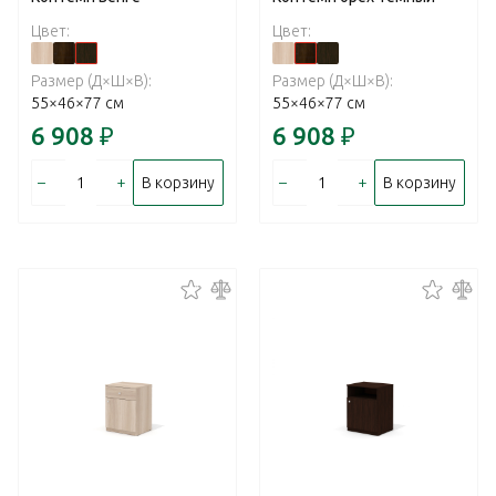
Цвет:
Цвет:
Размер (Д×Ш×В):
Размер (Д×Ш×В):
55×46×77 см
55×46×77 см
6 908
₽
6 908
₽
–
+
–
+
В корзину
В корзину