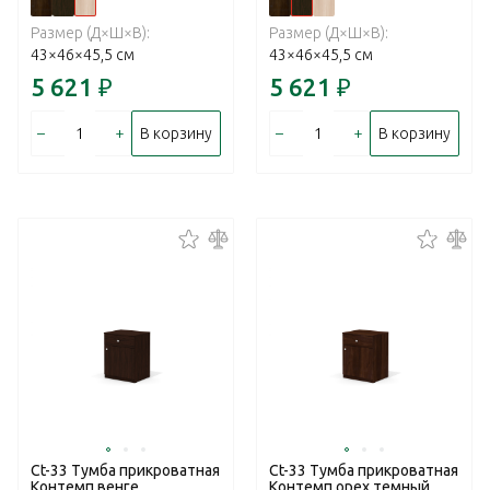
Размер (Д×Ш×В):
Размер (Д×Ш×В):
43×46×45,5 см
43×46×45,5 см
5 621
₽
5 621
₽
–
+
–
+
В корзину
В корзину
Ct-33 Тумба прикроватная
Ct-33 Тумба прикроватная
Контемп венге
Контемп орех темный