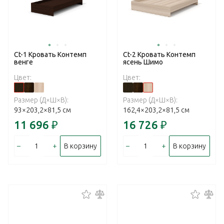
Ct-1 Кровать Контемп
Ct-2 Кровать Контемп
венге
ясень Шимо
Цвет:
Цвет:
Размер (Д×Ш×В):
Размер (Д×Ш×В):
93×203,2×81,5 см
162,4×203,2×81,5 см
11 696
₽
16 726
₽
–
+
–
+
В корзину
В корзину