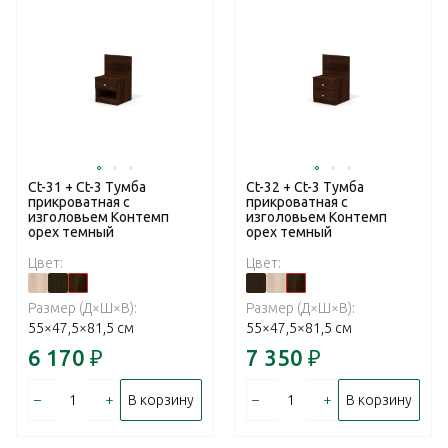
Ct-31 + Ct-3 Тумба
Ct-32 + Ct-3 Тумба
прикроватная с
прикроватная с
изголовьем Контемп
изголовьем Контемп
орех темный
орех темный
Цвет:
Цвет:
Размер (Д×Ш×В):
Размер (Д×Ш×В):
55×47,5×81,5 см
55×47,5×81,5 см
6 170
₽
7 350
₽
–
+
–
+
В корзину
В корзину