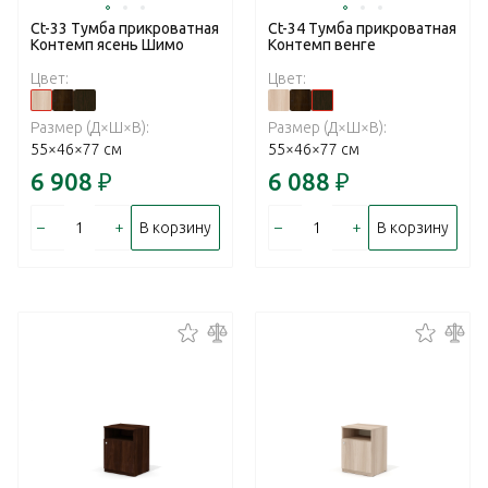
Ct-33 Тумба прикроватная
Ct-34 Тумба прикроватная
Контемп ясень Шимо
Контемп венге
Цвет:
Цвет:
Размер (Д×Ш×В):
Размер (Д×Ш×В):
55×46×77 см
55×46×77 см
6 908
₽
6 088
₽
–
+
–
+
В корзину
В корзину