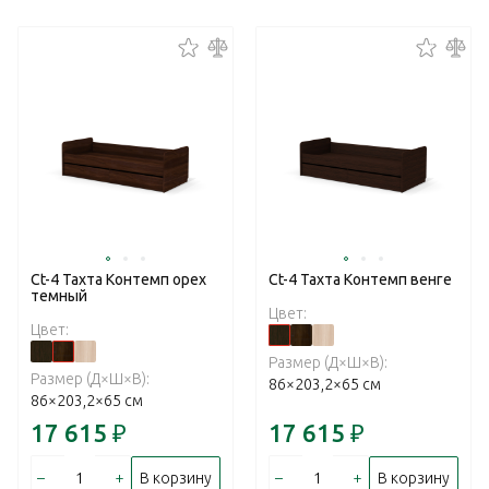
Ct-4 Тахта Контемп орех
Ct-4 Тахта Контемп венге
темный
Цвет:
Цвет:
Размер (Д×Ш×В):
Размер (Д×Ш×В):
86×203,2×65 см
86×203,2×65 см
17 615
₽
17 615
₽
–
+
–
+
В корзину
В корзину