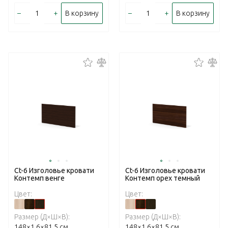
–
+
–
+
В корзину
В корзину
Ct-6 Изголовье кровати
Ct-6 Изголовье кровати
Контемп венге
Контемп орех темный
Цвет:
Цвет:
Размер (Д×Ш×В):
Размер (Д×Ш×В):
148×1,6×81,5 см
148×1,6×81,5 см