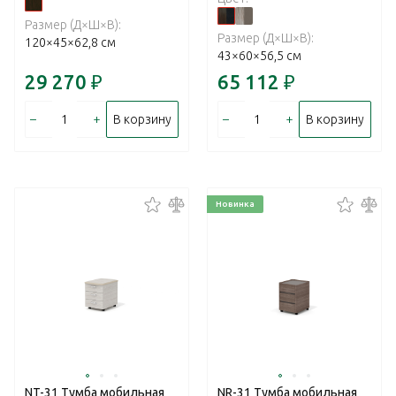
Размер (Д×Ш×В):
Размер (Д×Ш×В):
120×45×62,8 см
43×60×56,5 см
29 270
₽
65 112
₽
–
+
–
+
В корзину
В корзину
Новинка
NT-31 Тумба мобильная
NR-31 Тумба мобильная