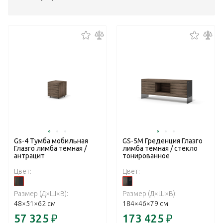
Gs-4 Тумба мобильная
GS-5M Греденция Глазго
Глазго лимба темная /
лимба темная / стекло
антрацит
тонированное
Цвет:
Цвет:
Размер (Д×Ш×В):
Размер (Д×Ш×В):
48×51×62 см
184×46×79 см
57 325
₽
173 425
₽