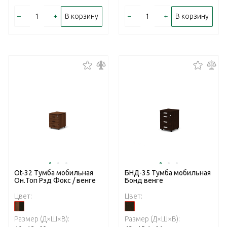
–
+
–
+
В корзину
В корзину
Ot-32 Тумба мобильная
БНД-35 Тумба мобильная
Он.Топ Рэд Фокс / венге
Бонд венге
Цвет:
Цвет:
Размер (Д×Ш×В):
Размер (Д×Ш×В):