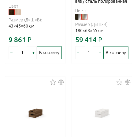
вяз / сталь полированная
Цвет:
Цвет:
Размер (Д×Ш×В):
Размер (Д×Ш×В):
43×45×60 см
180×68×65 см
9 861
₽
59 414
₽
–
+
–
+
В корзину
В корзину