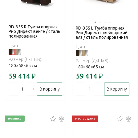
RD-35S R Тумба опорная
RD-35S L Тумба опорная
Рио Директ венге / сталь
Рио Директ швейцарский
полированная
вяз / сталь полированная
Цвет:
Цвет:
Размер (Д×Ш×В):
Размер (Д×Ш×В):
180×68×65 см
180×68×65 см
59 414
₽
59 414
₽
–
+
–
+
В корзину
В корзину
Новинка
Распродажа