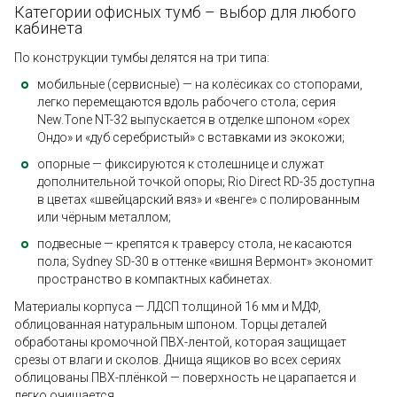
Категории офисных тумб – выбор для любого
кабинета
По конструкции тумбы делятся на три типа:
мобильные (сервисные) — на колёсиках со стопорами,
легко перемещаются вдоль рабочего стола; серия
New.Tone NT-32 выпускается в отделке шпоном «орех
Ондо» и «дуб серебристый» с вставками из экокожи;
опорные — фиксируются к столешнице и служат
дополнительной точкой опоры; Rio Direct RD-35 доступна
в цветах «швейцарский вяз» и «венге» с полированным
или чёрным металлом;
подвесные — крепятся к траверсу стола, не касаются
пола; Sydney SD-30 в оттенке «вишня Вермонт» экономит
пространство в компактных кабинетах.
Материалы корпуса — ЛДСП толщиной 16 мм и МДФ,
облицованная натуральным шпоном. Торцы деталей
обработаны кромочной ПВХ-лентой, которая защищает
срезы от влаги и сколов. Днища ящиков во всех сериях
облицованы ПВХ-плёнкой — поверхность не царапается и
легко очищается.