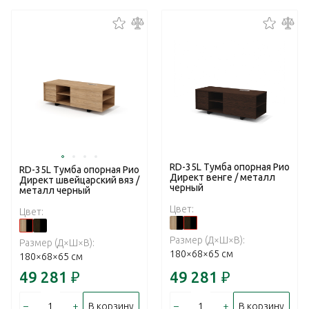
RD-35L Тумба опорная Рио
RD-35L Тумба опорная Рио
Директ венге / металл
Директ швейцарский вяз /
черный
металл черный
Цвет:
Цвет:
Размер (Д×Ш×В):
Размер (Д×Ш×В):
180×68×65 см
180×68×65 см
49 281
₽
49 281
₽
–
+
–
+
В корзину
В корзину