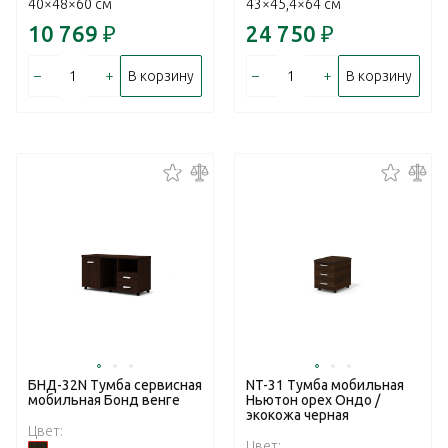
40×48×60 см
43×45,4×64 см
10 769
₽
24 750
₽
–
+
–
+
В корзину
В корзину
БНД-32N Тумба сервисная
NT-31 Тумба мобильная
мобильная Бонд венге
Ньютон орех Ондо /
экокожа черная
Цвет:
Цвет: