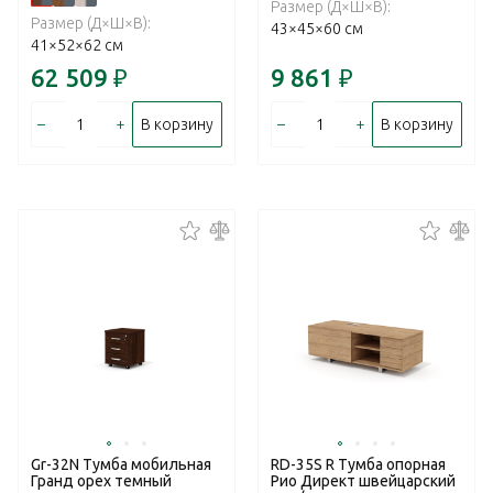
Размер (Д×Ш×В):
Размер (Д×Ш×В):
43×45×60 см
41×52×62 см
62 509
₽
9 861
₽
–
+
–
+
В корзину
В корзину
Gr-32N Тумба мобильная
RD-35S R Тумба опорная
Гранд орех темный
Рио Директ швейцарский