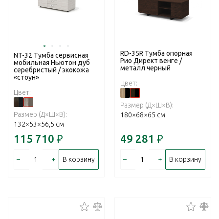
RD-35R Тумба опорная
NT-32 Тумба сервисная
Рио Директ венге /
мобильная Ньютон дуб
металл черный
серебристый / экокожа
«стоун»
Цвет:
Цвет:
Размер (Д×Ш×В):
Размер (Д×Ш×В):
180×68×65 см
132×53×56,5 см
115 710
₽
49 281
₽
–
+
–
+
В корзину
В корзину