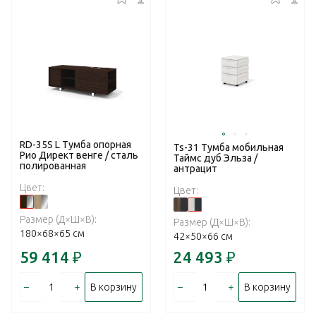
RD-35S L Тумба опорная
Ts-31 Тумба мобильная
Рио Директ венге / сталь
Таймс дуб Эльза /
полированная
антрацит
Цвет:
Цвет:
Размер (Д×Ш×В):
Размер (Д×Ш×В):
180×68×65 см
42×50×66 см
59 414
₽
24 493
₽
–
+
–
+
В корзину
В корзину