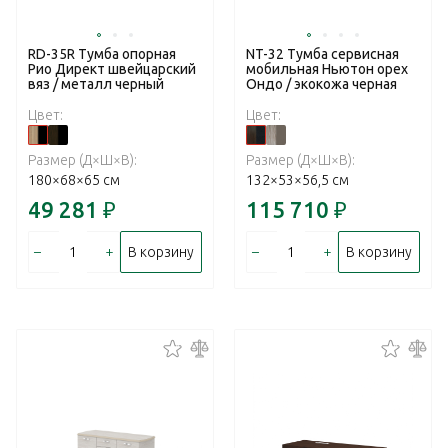
RD-35R Тумба опорная
NT-32 Тумба сервисная
Рио Директ швейцарский
мобильная Ньютон орех
вяз / металл черный
Ондо / экокожа черная
Цвет:
Цвет:
Размер (Д×Ш×В):
Размер (Д×Ш×В):
180×68×65 см
132×53×56,5 см
49 281
₽
115 710
₽
–
+
–
+
В корзину
В корзину