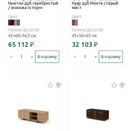
Ньютон дуб серебристый
Нуар дуб Монте / серый
/ экокожа «стоун»
мист
Цвет:
Цвет:
Размер (Д×Ш×В):
Размер (Д×Ш×В):
43×60×56,5 см
45×50×65 см
65 112
₽
32 103
₽
–
+
–
+
В корзину
В корзину