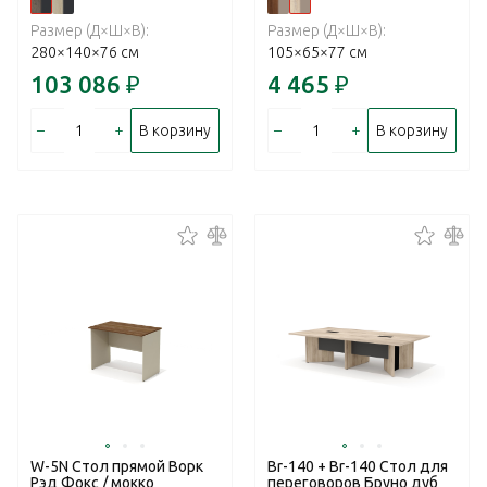
Размер (Д×Ш×В):
Размер (Д×Ш×В):
280×140×76 см
105×65×77 см
103 086
₽
4 465
₽
–
+
–
+
В корзину
В корзину
W-5N Стол прямой Ворк
Br-140 + Br-140 Стол для
Рэд Фокс / мокко
переговоров Бруно дуб