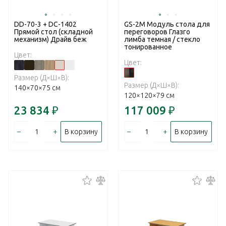
DD-70-3 + DC-1402
GS-2M Модуль стола для
Прямой стол (складной
переговоров Глазго
механизм) Драйв беж
лимба темная / стекло
тонированное
Цвет:
Цвет:
Размер (Д×Ш×В):
Размер (Д×Ш×В):
140×70×75 см
120×120×79 см
23 834
₽
117 009
₽
–
+
–
+
В корзину
В корзину