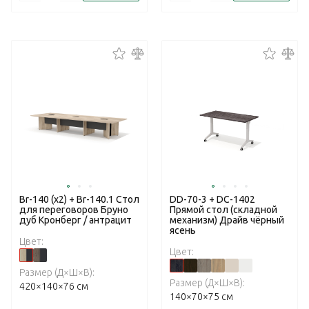
Br-140 (x2) + Br-140.1 Стол
DD-70-3 + DC-1402
для переговоров Бруно
Прямой стол (складной
дуб Кронберг / антрацит
механизм) Драйв чёрный
ясень
Цвет:
Цвет:
Размер (Д×Ш×В):
Размер (Д×Ш×В):
420×140×76 см
140×70×75 см