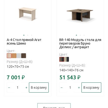
А-4 Стол прямой Агат
BR-140 Модуль стола для
ясень Шимо
переговоров Бруно
Делиос / антрацит
Цвет:
Цвет:
Размер (Д×Ш×В):
Размер (Д×Ш×В):
120×70×75 см
140×140×76 см
7 001
₽
51 543
₽
–
+
–
+
В корзину
В корзину