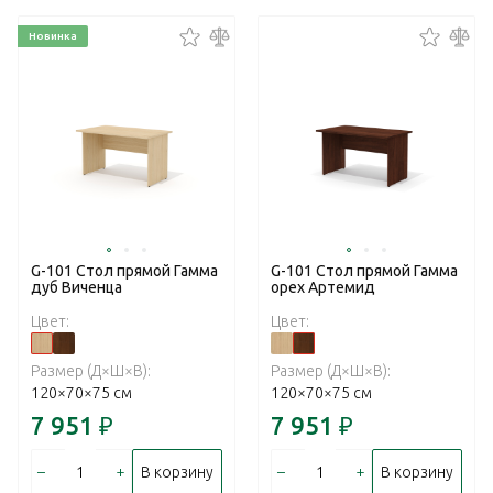
Новинка
G-101 Стол прямой Гамма
G-101 Стол прямой Гамма
дуб Виченца
орех Артемид
Цвет:
Цвет:
Размер (Д×Ш×В):
Размер (Д×Ш×В):
120×70×75 см
120×70×75 см
7 951
₽
7 951
₽
–
+
–
+
В корзину
В корзину