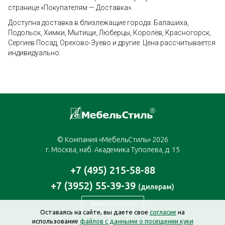
странице «Покупателям — Доставка».
Доступна доставка в близлежащие города: Балашиха,
Подольск, Химки, Мытищи, Люберцы, Королёв, Красногорск,
Сергиев Посад, Орехово-Зуево и другие. Цена рассчитывается
индивидуально.
© Компания «МебельСтиль» 2026
г. Москва, наб. Академика Туполева, д. 15
+7 (495) 215-58-88
+7 (3952) 55-39-39
(дилерам)
Заказать звонок
Оставаясь на сайте, вы даете свое
согласие
на
использование
файлов с данными о посещении куки
moscow@mebelstyle.ru