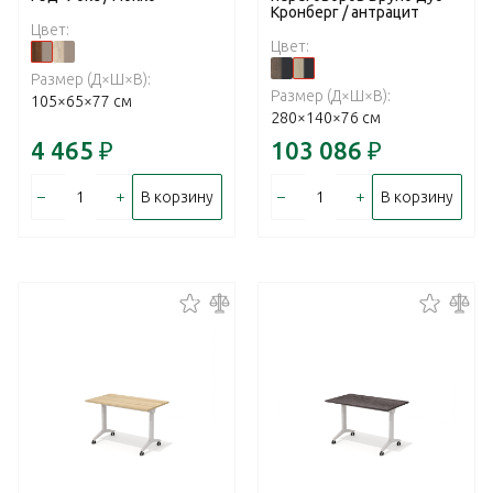
Кронберг / антрацит
Цвет:
Цвет:
Размер (Д×Ш×В):
Размер (Д×Ш×В):
105×65×77 см
280×140×76 см
4 465
₽
103 086
₽
–
+
–
+
В корзину
В корзину