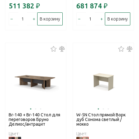
511 382
₽
681 874
₽
–
+
–
+
В корзину
В корзину
Br-140 + Br-140 Стол для
W-5N Стол прямой Ворк
переговоров Бруно
дуб Сонома светлый /
Делиос/антрацит
мокко
Цвет:
Цвет: