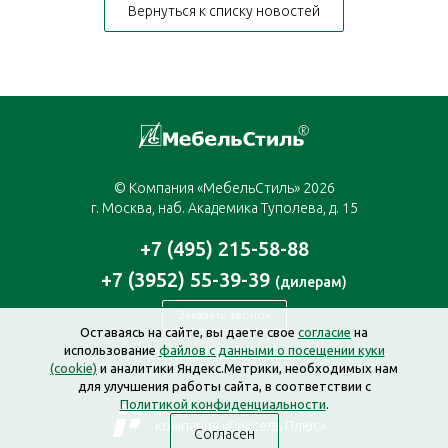
Вернуться к списку новостей
© Компания «МебельСтиль» 2026
г. Москва, наб. Академика Туполева, д. 15
+7 (495) 215-58-88
+7 (3952) 55-39-39
(дилерам)
Заказать звонок
Оставаясь на сайте, вы даете свое
согласие
на
использование
файлов с данными о посещении куки
moscow@mebelstyle.ru
(cookie)
и аналитики Яндекс.Метрики, необходимых нам
для улучшения работы сайта, в соответствии с
Политикой конфиденциальности
.
Создание сайта —
компания «Пиксель Плюс»
Согласен