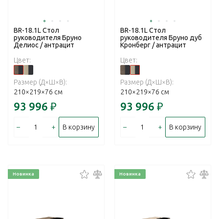
BR-18.1L Стол
BR-18.1L Стол
руководителя Бруно
руководителя Бруно дуб
Делиос / антрацит
Кронберг / антрацит
Цвет:
Цвет:
Размер (Д×Ш×В):
Размер (Д×Ш×В):
210×219×76 см
210×219×76 см
93 996
₽
93 996
₽
–
+
–
+
В корзину
В корзину
Новинка
Новинка