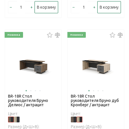
–
+
–
+
В корзину
В корзину
Новинка
Новинка
BR-18R Стол
BR-18R Стол
руководителя Бруно
руководителя Бруно дуб
Делиос / антрацит
Кронберг / антрацит
Цвет:
Цвет:
Размер (Д×Ш×В):
Размер (Д×Ш×В):