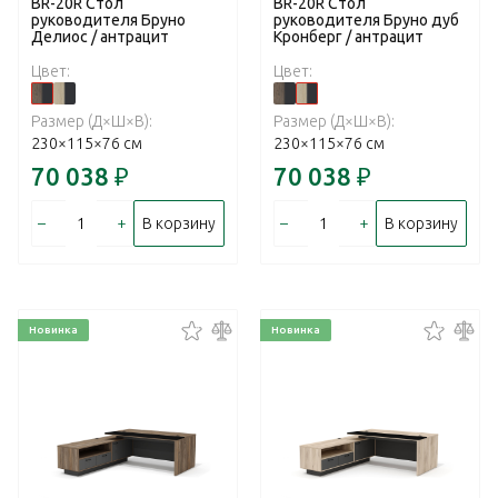
BR-20R Стол
BR-20R Стол
руководителя Бруно
руководителя Бруно дуб
Делиос / антрацит
Кронберг / антрацит
Цвет:
Цвет:
Размер (Д×Ш×В):
Размер (Д×Ш×В):
230×115×76 см
230×115×76 см
70 038
₽
70 038
₽
–
+
–
+
В корзину
В корзину
Новинка
Новинка