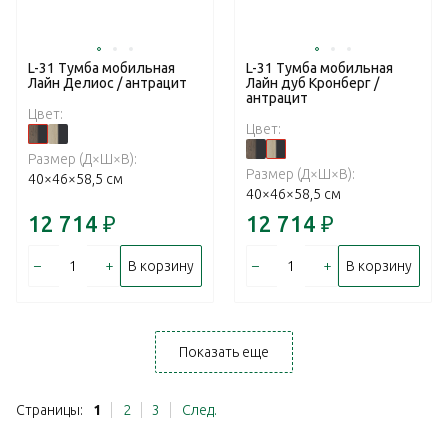
L-31 Тумба мобильная
L-31 Тумба мобильная
Лайн Делиос / антрацит
Лайн дуб Кронберг /
антрацит
Цвет:
Цвет:
Размер (Д×Ш×В):
Размер (Д×Ш×В):
40×46×58,5 см
40×46×58,5 см
12 714
₽
12 714
₽
–
+
–
+
В корзину
В корзину
Показать еще
Страницы:
1
2
3
След.