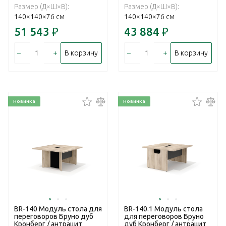
Размер (Д×Ш×В):
Размер (Д×Ш×В):
140×140×76 см
140×140×76 см
51 543
₽
43 884
₽
–
+
–
+
В корзину
В корзину
Новинка
Новинка
BR-140 Модуль стола для
BR-140.1 Модуль стола
переговоров Бруно дуб
для переговоров Бруно
Кронберг / антрацит
дуб Кронберг / антрацит