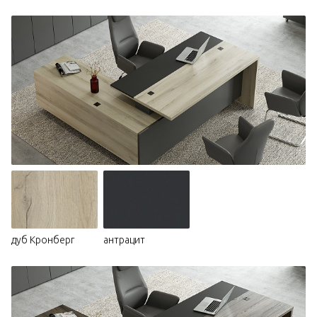
дуб Кронберг
антрацит