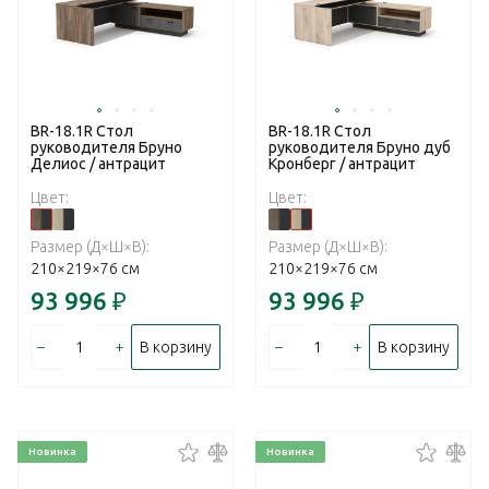
BR-18.1R Стол
BR-18.1R Стол
руководителя Бруно
руководителя Бруно дуб
Делиос / антрацит
Кронберг / антрацит
Цвет:
Цвет:
Размер (Д×Ш×В):
Размер (Д×Ш×В):
210×219×76 см
210×219×76 см
93 996
₽
93 996
₽
–
+
–
+
В корзину
В корзину
Новинка
Новинка