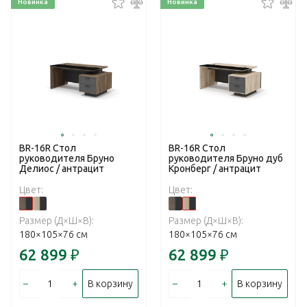
Новинка
Новинка
BR-16R Стол
BR-16R Стол
руководителя Бруно
руководителя Бруно дуб
Делиос / антрацит
Кронберг / антрацит
Цвет:
Цвет:
Размер (Д×Ш×В):
Размер (Д×Ш×В):
180×105×76 см
180×105×76 см
62 899
₽
62 899
₽
–
+
–
+
В корзину
В корзину