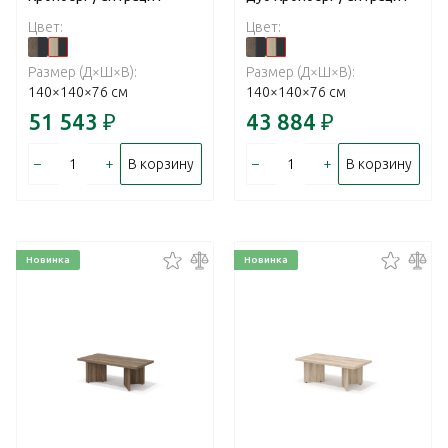
Цвет:
Цвет:
Размер (Д×Ш×В):
Размер (Д×Ш×В):
140×140×76 см
140×140×76 см
51 543
₽
43 884
₽
–
+
–
+
В корзину
В корзину
Новинка
Новинка