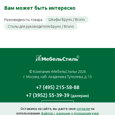
Вам может быть интересно
Шкафы Бруно / Bruno
Разновидность товара
Столы для руководителя Бруно / Bruno
© Компания «МебельСтиль» 2026
г. Москва, наб. Академика Туполева, д. 15
+7 (495) 215-58-88
+7 (3952) 55-39-39
(дилерам)
Заказать звонок
Оставаясь на сайте, вы даете свое
согласие
на
использование
файлов с данными о посещении куки
moscow@mebelstyle.ru