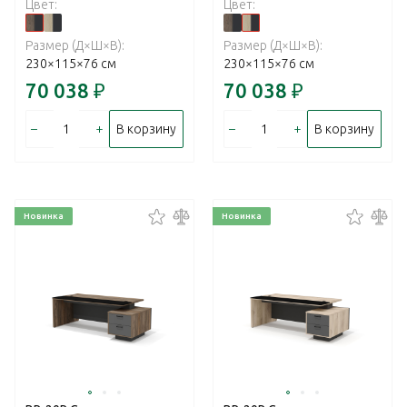
Цвет:
Цвет:
Размер (Д×Ш×В):
Размер (Д×Ш×В):
230×115×76 см
230×115×76 см
70 038
₽
70 038
₽
–
+
–
+
В корзину
В корзину
Новинка
Новинка