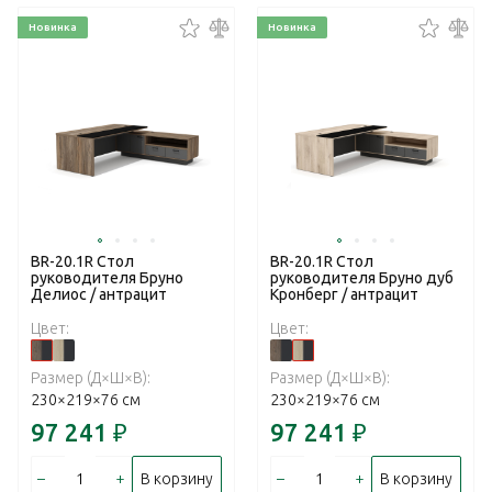
Новинка
Новинка
BR-20.1R Стол
BR-20.1R Стол
руководителя Бруно
руководителя Бруно дуб
Делиос / антрацит
Кронберг / антрацит
Цвет:
Цвет:
Размер (Д×Ш×В):
Размер (Д×Ш×В):
230×219×76 см
230×219×76 см
97 241
₽
97 241
₽
–
+
–
+
В корзину
В корзину