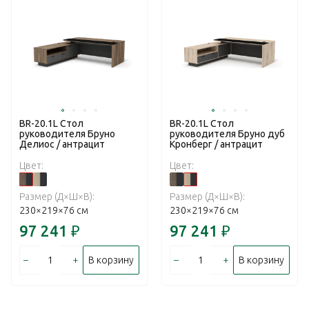
BR-20.1L Стол
BR-20.1L Стол
руководителя Бруно
руководителя Бруно дуб
Делиос / антрацит
Кронберг / антрацит
Цвет:
Цвет:
Размер (Д×Ш×В):
Размер (Д×Ш×В):
230×219×76 см
230×219×76 см
97 241
₽
97 241
₽
–
+
–
+
В корзину
В корзину