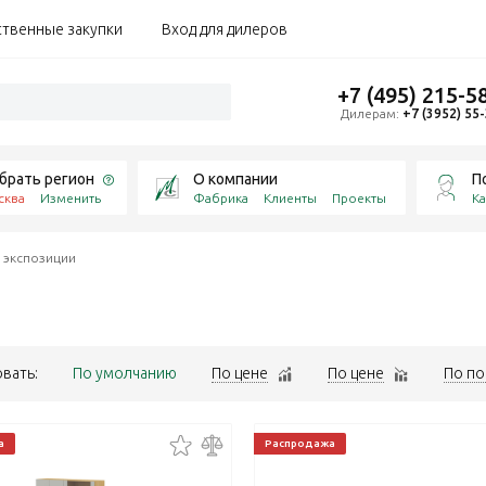
ственные закупки
Вход для дилеров
+7 (495) 215-5
Дилерам:
+7 (3952) 55
брать регион
О компании
П
сква
Изменить
Фабрика
Клиенты
Проекты
Ка
 экспозиции
вать:
По умолчанию
По цене
По цене
По по
а
Распродажа