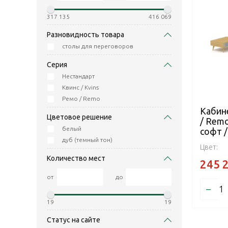
317 135
416 069
Разновидность товара
столы для переговоров
Серия
Нестандарт
Квинс / Kvins
Ремо / Remo
Кабин
Цветовое решение
/ Rem
белый
софт 
дуб (темный тон)
Цвет:
Количество мест
245 
от
до
–
19
19
Статус на сайте