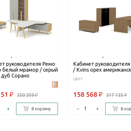
ет руководителя Ремо
Кабинет руководителя
o белый мрамор / серый
/ Kvins орех американс
/ дуб Сорано
Цвет:
251
₽
158 568
₽
350 359
₽
317 135
₽
+
–
+
В корзину
В ко