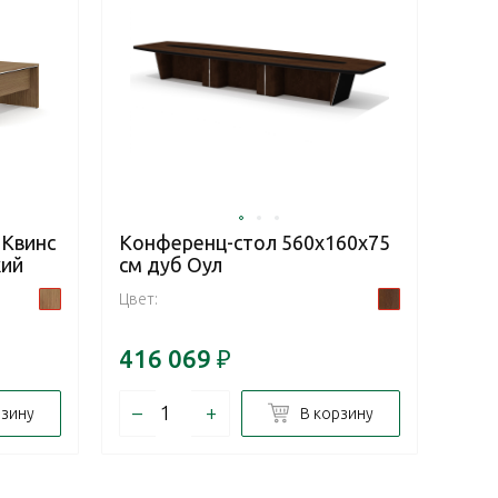
 Квинс
Конференц-стол 560x160x75
кий
см дуб Оул
Цвет:
416 069
₽
–
+
рзину
В корзину