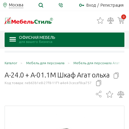
Москва
Вход
/
Регистрация
0
ОФИСНАЯ МЕБЕЛЬ
для вашего бизнеса
Каталог
Мебель для персонала
Мебель для персонала Агат
А-24.0 + А-01.1М Шкаф Агат
ольха
Код товара:
neb63b1e8-27f8-11f1-a4e4-3cecef8ca757