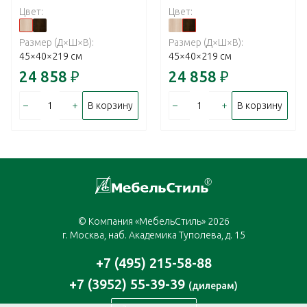
Цвет:
Цвет:
Размер (Д×Ш×В):
Размер (Д×Ш×В):
45×40×219 см
45×40×219 см
24 858
₽
24 858
₽
–
+
–
+
В корзину
В корзину
© Компания «МебельСтиль» 2026
г. Москва, наб. Академика Туполева, д. 15
+7 (495) 215-58-88
+7 (3952) 55-39-39
(дилерам)