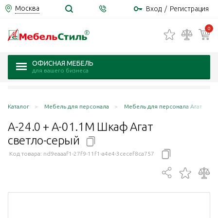
Москва
Вход
/
Регистрация
0
ОФИСНАЯ МЕБЕЛЬ
для вашего бизнеса
Каталог
Мебель для персонала
Мебель для персонала Агат
А-24.0 + А-01.1М Шкаф Агат
светло-серый
Код товара:
nd9eaaaf1-27f9-11f1-a4e4-3cecef8ca757