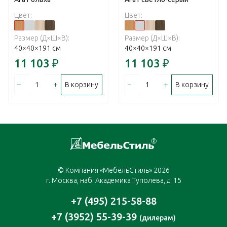
Цвет:
Цвет:
Размер (Д×Ш×В):
Размер (Д×Ш×В):
40×40×191 см
40×40×191 см
11 103
₽
11 103
₽
–
+
–
+
В корзину
В корзину
© Компания «МебельСтиль» 2026
г. Москва, наб. Академика Туполева, д. 15
+7 (495) 215-58-88
+7 (3952) 55-39-39
(дилерам)