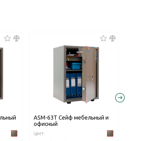
ельный
ASM-63T Сейф мебельный и
ASM
офисный
и о
Цвет:
Цвет: