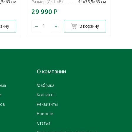
,5×63 см
Размер (Д×Ш×В):
44×35,5×63 см
Разм
29 990
₽
34 
–
+
–
рзину
В корзину
О компании
ома
Фабрика
и
Контакты
ров
Реквизиты
Новости
Статьи