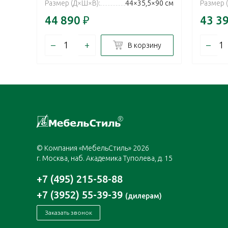
Размер (Д×Ш×В):
44×35,5×90 см
Размер 
44 890
₽
43 3
–
+
–
В корзину
© Компания «МебельСтиль» 2026
г. Москва, наб. Академика Туполева, д. 15
+7 (495) 215-58-88
+7 (3952) 55-39-39
(дилерам)
Заказать звонок