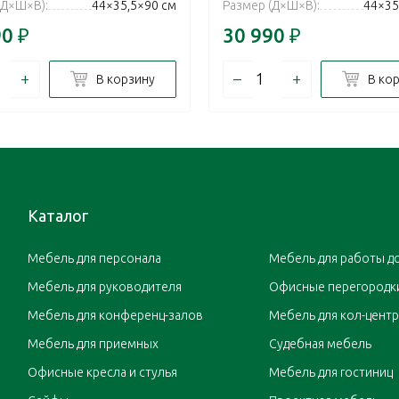
(Д×Ш×В):
44×35,5×90 см
Размер (Д×Ш×В):
44×35
90
₽
30 990
₽
+
–
+
В корзину
В ко
Каталог
Мебель для персонала
Мебель для работы д
Мебель для руководителя
Офисные перегородк
Мебель для конференц-залов
Мебель для кол-цент
Мебель для приемных
Судебная мебель
Офисные кресла и стулья
Мебель для гостиниц