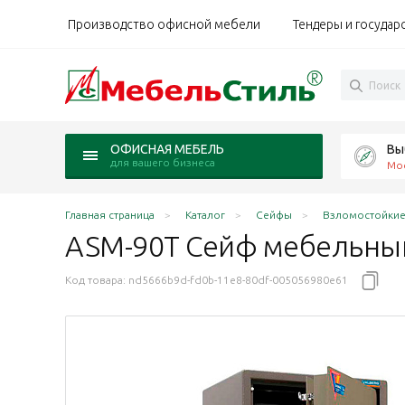
Производство офисной мебели
Тендеры и государ
Вы
ОФИСНАЯ МЕБЕЛЬ
для вашего бизнеса
Мо
Главная страница
Каталог
Сейфы
Взломостойкие
ASM-90T Сейф мебельны
Код товара:
nd5666b9d-fd0b-11e8-80df-005056980e61
 класс