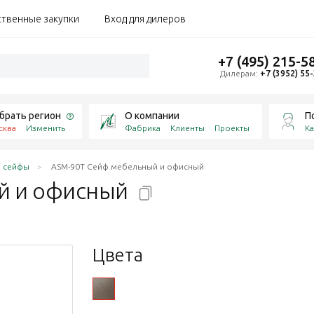
ственные закупки
Вход для дилеров
+7 (495) 215-5
Дилерам:
+7 (3952) 55
брать регион
О компании
П
сква
Изменить
Фабрика
Клиенты
Проекты
Ка
 сейфы
ASM-90T Сейф мебельный и офисный
й и
офисный
Цвета