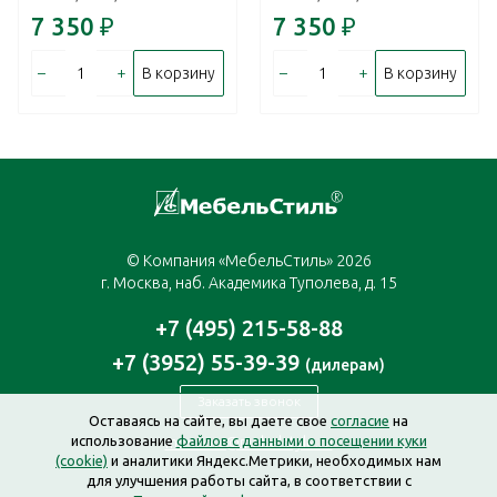
7 350
₽
7 350
₽
–
+
–
+
В корзину
В корзину
© Компания «МебельСтиль» 2026
г. Москва, наб. Академика Туполева, д. 15
+7 (495) 215-58-88
+7 (3952) 55-39-39
(дилерам)
Заказать звонок
Оставаясь на сайте, вы даете свое
согласие
на
использование
файлов с данными о посещении куки
moscow@mebelstyle.ru
(cookie)
и аналитики Яндекс.Метрики, необходимых нам
для улучшения работы сайта, в соответствии с