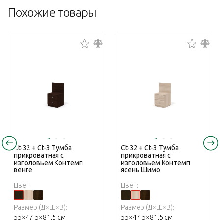
Похожие товары
Ct-32 + Ct-3 Тумба
Ct-32 + Ct-3 Тумба
прикроватная с
прикроватная с
изголовьем Контемп
изголовьем Контемп
венге
ясень Шимо
Цвет:
Цвет:
Размер (Д×Ш×В):
Размер (Д×Ш×В):
55×47,5×81,5 см
55×47,5×81,5 см