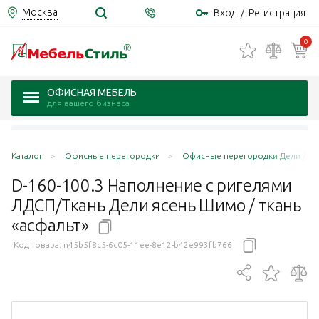
Москва
Вход
/
Регистрация
0
ОФИСНАЯ МЕБЕЛЬ
для вашего бизнеса
Каталог
Офисные перегородки
Офисные перегородки Дели / Del
D-160-100.3 Наполнение с ригелями
ЛДСП/Ткань Дели ясень Шимо / ткань
«асфальт»
Код товара:
n45b5f8c5-6c05-11ee-8e12-b42e993fb766