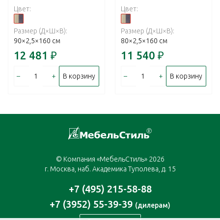
Цвет:
Цвет:
Размер (Д×Ш×В):
Размер (Д×Ш×В):
90×2,5×160 см
80×2,5×160 см
12 481
₽
11 540
₽
–
+
–
+
В корзину
В корзину
© Компания «МебельСтиль» 2026
г. Москва, наб. Академика Туполева, д. 15
+7 (495) 215-58-88
+7 (3952) 55-39-39
(дилерам)