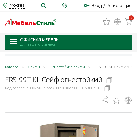
Москва
Вход
/
Регистрация
0
ОФИСНАЯ МЕБЕЛЬ
для вашего бизнеса
Каталог
Сейфы
Огнестойкие сейфы
FRS-99T KL Сейф огнест
FRS-99T KL Сейф
огнестойкий
Код товара:
n0002982b-f2e7-11e8-80df-005056980e61