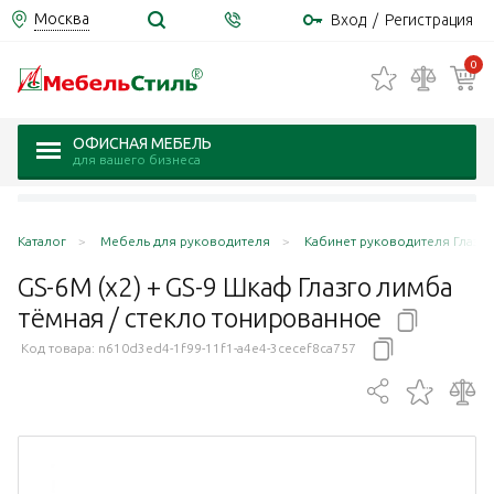
Москва
Вход
/
Регистрация
0
ОФИСНАЯ МЕБЕЛЬ
для вашего бизнеса
Каталог
Мебель для руководителя
Кабинет руководителя Глазго 
GS-6M (x2) + GS-9 Шкаф Глазго лимба
тёмная / стекло
тонированное
Код товара:
n610d3ed4-1f99-11f1-a4e4-3cecef8ca757