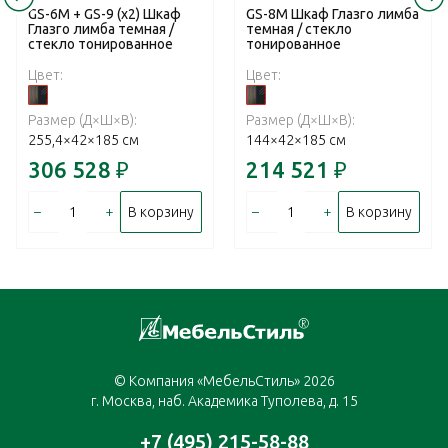
GS-6M + GS-9 (x2) Шкаф
GS-8M Шкаф Глазго лимба
Глазго лимба темная /
темная / стекло
стекло тонированное
тонированное
Цвет:
Цвет:
Размер (Д×Ш×В):
Размер (Д×Ш×В):
255,4×42×185 см
144×42×185 см
306 528
₽
214 521
₽
–
+
–
+
В корзину
В корзину
© Компания «МебельСтиль» 2026
г. Москва, наб. Академика Туполева, д. 15
+7 (495) 215-58-88