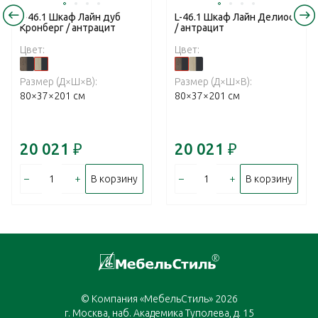
L-46.1 Шкаф Лайн дуб
L-46.1 Шкаф Лайн Делиос
Кронберг / антрацит
/ антрацит
Цвет:
Цвет:
Размер (Д×Ш×В):
Размер (Д×Ш×В):
80×37×201 см
80×37×201 см
20 021
₽
20 021
₽
–
+
–
+
В корзину
В корзину
© Компания «МебельСтиль» 2026
г. Москва, наб. Академика Туполева, д. 15