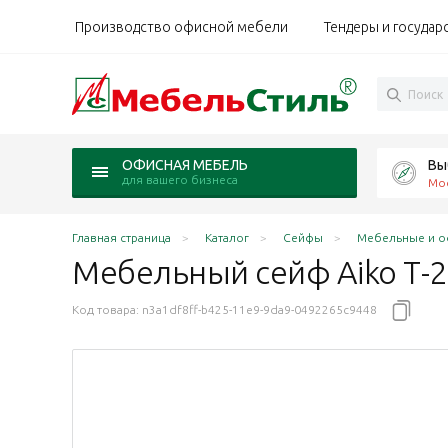
Производство офисной мебели
Тендеры и государ
Вы
ОФИСНАЯ МЕБЕЛЬ
для вашего бизнеса
Мо
Главная страница
Каталог
Сейфы
Мебельные и о
Мебельный сейф Aiko Т-
Код товара:
n3a1df8ff-b425-11e9-9da9-0492265c9448
00 мм