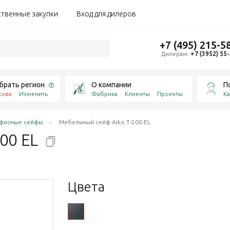
ственные закупки
Вход для дилеров
+7 (495) 215-5
Дилерам:
+7 (3952) 55
брать регион
О компании
П
сква
Изменить
Фабрика
Клиенты
Проекты
Ка
фисные сейфы
Мебельный сейф Aiko Т-200 EL
200
EL
Цвета