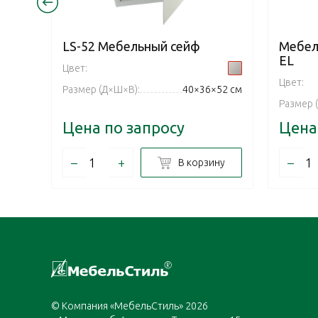
LS-52 Mебельный cейф
Мебел
EL
Цвет:
Цвет:
Размер (Д×Ш×В):
40×36×52 см
Размер 
Цена по запросу
Цена
–
+
–
В корзину
© Компания «МебельСтиль» 2026