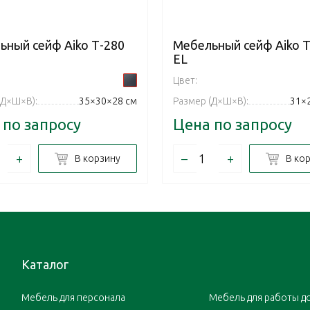
ьный сейф Aiko Т-280
Мебельный сейф Aiko Т
EL
Цвет:
(Д×Ш×В):
35×30×28 см
Размер (Д×Ш×В):
31×
 по запросу
Цена по запросу
+
–
+
В корзину
В ко
Каталог
Мебель для персонала
Мебель для работы д