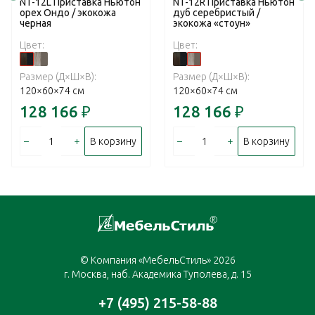
NT-12L Приставка Ньютон
NT-12R Приставка Ньютон
орех Ондо / экокожа
дуб серебристый /
черная
экокожа «стоун»
Цвет:
Цвет:
Размер (Д×Ш×В):
Размер (Д×Ш×В):
120×60×74 см
120×60×74 см
128 166
₽
128 166
₽
–
+
–
+
В корзину
В корзину
© Компания «МебельСтиль» 2026
г. Москва, наб. Академика Туполева, д. 15
+7 (495) 215-58-88