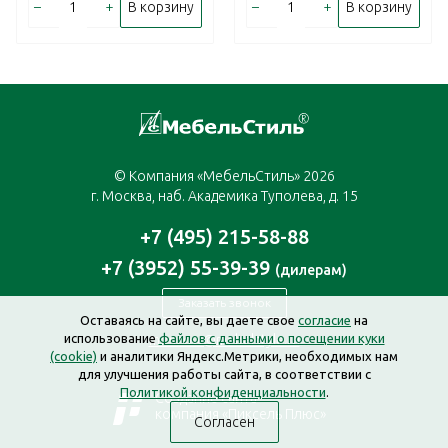
–
+
–
+
В корзину
В корзину
© Компания «МебельСтиль» 2026
г. Москва, наб. Академика Туполева, д. 15
+7 (495) 215-58-88
+7 (3952) 55-39-39
(дилерам)
Заказать звонок
Оставаясь на сайте, вы даете свое
согласие
на
использование
файлов с данными о посещении куки
moscow@mebelstyle.ru
(cookie)
и аналитики Яндекс.Метрики, необходимых нам
для улучшения работы сайта, в соответствии с
Политикой конфиденциальности
.
Создание сайта —
компания «Пиксель Плюс»
Согласен