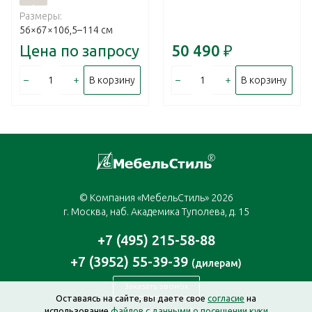
Размеры:
56×67×106,5–114 см
Цена по запросу
50 490
₽
–
+
–
+
В корзину
В корзину
© Компания «МебельСтиль» 2026
г. Москва, наб. Академика Туполева, д. 15
+7 (495) 215-58-88
+7 (3952) 55-39-39
(дилерам)
Заказать звонок
Оставаясь на сайте, вы даете свое
согласие
на
использование
файлов с данными о посещении куки
moscow@mebelstyle.ru