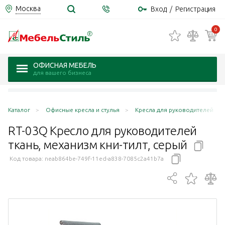
Москва
Вход
/
Регистрация
0
ОФИСНАЯ МЕБЕЛЬ
для вашего бизнеса
Каталог
Офисные кресла и стулья
Кресла для руководителей
RT-03Q Кресло для руководителей
ткань, механизм кни-тилт,
серый
Код товара:
neab864be-749f-11ed-a838-7085c2a41b7a