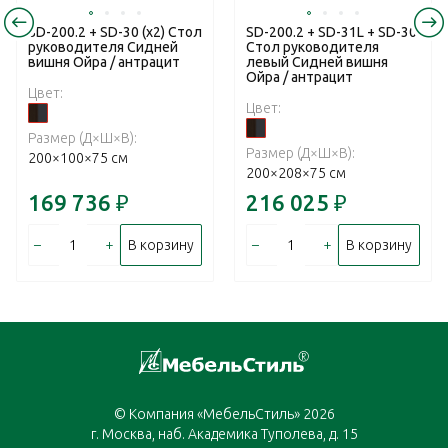
SD-200.2 + SD-30 (х2) Стол
SD-200.2 + SD-31L + SD-30
руководителя Сидней
Стол руководителя
вишня Ойра / антрацит
левый Сидней вишня
Ойра / антрацит
Цвет:
Цвет:
Размер (Д×Ш×В):
Размер (Д×Ш×В):
200×100×75 см
200×208×75 см
169 736
₽
216 025
₽
–
+
–
+
В корзину
В корзину
© Компания «МебельСтиль» 2026
г. Москва, наб. Академика Туполева, д. 15