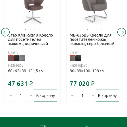
Стар Х/KH-Star X Кресло
MB-635BS Кресло для
для посетителей
посетителей кожа/
экокожа, коричневый
экокожа, серо-бежевый
Цвет:
Цвет:
Размеры:
Размеры:
68×62×88–101,5 см
80×88×100–108 см
47 631
₽
77 020
₽
–
+
–
+
В корзину
В корзину