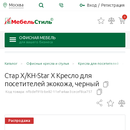
Москва
Вход
/
Регистрация
0
ОФИСНАЯ МЕБЕЛЬ
для вашего бизнеса
Каталог
Офисные кресла и стулья
Кресла для посетителей
С
Стар Х/KH-Star X Кресло для
посетителей экокожа,
черный
Код товара:
nfbdef91b-be82-11ef-a4aa-3cecef8ca757
Распродажа