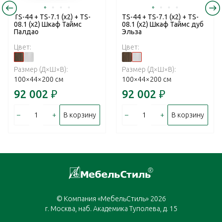
TS-44 + TS-7.1 (х2) + TS-
TS-44 + TS-7.1 (х2) + TS-
08.1 (х2) Шкаф Таймс
08.1 (х2) Шкаф Таймс дуб
Палдао
Эльза
Цвет:
Цвет:
Размер (Д×Ш×В):
Размер (Д×Ш×В):
100×44×200 см
100×44×200 см
92 002
₽
92 002
₽
–
+
–
+
В корзину
В корзину
© Компания «МебельСтиль» 2026
г. Москва, наб. Академика Туполева, д. 15