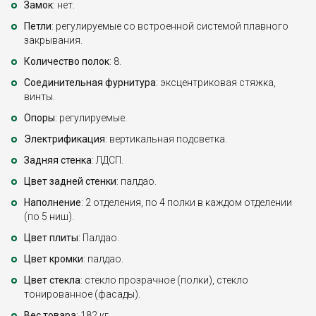
Замок
: нет.
Петли
: регулируемые со встроенной системой плавного
закрывания.
Количество полок
: 8.
Соединительная фурнитура
: эксцентриковая стяжка,
винты.
Опоры
: регулируемые.
Электрификация
: вертикальная подсветка.
Задняя стенка
: ЛДСП.
Цвет задней стенки
: палдао.
Наполнение
: 2 отделения, по 4 полки в каждом отделении
(по 5 ниш).
Цвет плиты
: Палдао.
Цвет кромки
: палдао.
Цвет стекла
: стекло прозрачное (полки), стекло
тонированное (фасады).
Вес товара
: 182 кг.