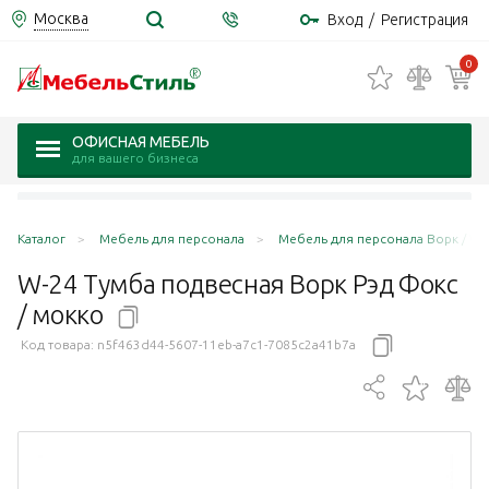
Москва
Вход
/
Регистрация
0
ОФИСНАЯ МЕБЕЛЬ
для вашего бизнеса
Каталог
Мебель для персонала
Мебель для персонала Ворк / Wo
W-24 Тумба подвесная Ворк Рэд Фокс
/
мокко
Код товара:
n5f463d44-5607-11eb-a7c1-7085c2a41b7a