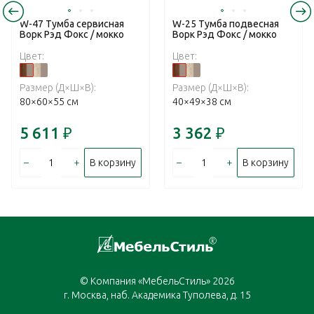
W-47 Тумба сервисная
W-25 Тумба подвесная
Ворк Рэд Фокс / мокко
Ворк Рэд Фокс / мокко
Цвет:
Цвет:
Размер (Д×Ш×В):
Размер (Д×Ш×В):
80×60×55 см
40×49×38 см
5 611
₽
3 362
₽
–
+
–
+
В корзину
В корзину
© Компания «МебельСтиль» 2026
г. Москва, наб. Академика Туполева, д. 15