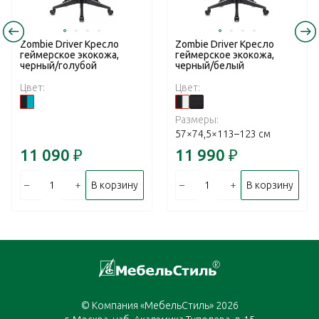
Zombie Driver Кресло
Zombie Driver Кресло
геймерское экокожа,
геймерское экокожа,
черный/голубой
черный/белый
Цвет:
Цвет:
Размеры:
57×74,5×113–123 см
11 090
₽
11 990
₽
–
+
–
+
В корзину
В корзину
© Компания «МебельСтиль» 2026