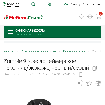
Москва
Вход
/
Регистрация
0
ОФИСНАЯ МЕБЕЛЬ
для вашего бизнеса
Каталог
Офисные кресла и стулья
Игровые кресла
Zombie 9
Zombie 9 Кресло геймерское
текстиль/экокожа,
черный/серый
Код товара:
nfa3da723-5355-11ec-a7f6-7085c2a41b7a