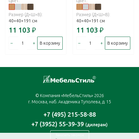
Цвет:
Цвет:
Размер (Д×Ш×В):
Размер (Д×Ш×В):
40×40×191 см
40×40×191 см
11 103
₽
11 103
₽
–
+
–
+
В корзину
В корзину
© Компания «МебельСтиль» 2026
г. Москва, наб. Академика Туполева, д. 15
+7 (495) 215-58-88
+7 (3952) 55-39-39
(дилерам)
Заказать звонок