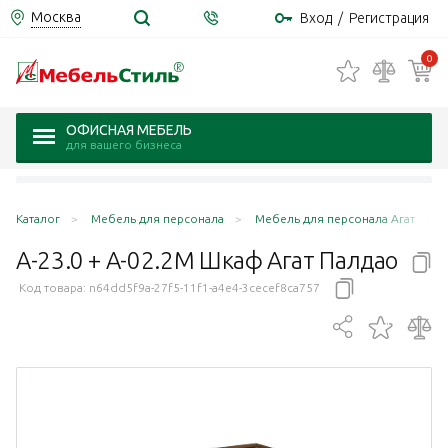
Москва
Вход
/
Регистрация
0
ОФИСНАЯ МЕБЕЛЬ
для вашего бизнеса
Каталог
Мебель для персонала
Мебель для персонала Агат
А-23.0 + А-02.2М Шкаф Агат
Палдао
Код товара:
n64dd5f9a-27f5-11f1-a4e4-3cecef8ca757