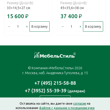
Размер (Д×Ш×В):
Размер (Д×Ш×В):
33×14,5×27 см
45×35,6×38 см
15 600
₽
37 400
₽
–
+
–
+
В корзину
В корзину
© Компания «МебельСтиль» 2026
г. Москва, наб. Академика Туполева, д. 15
+7 (495) 215-58-88
+7 (3952) 55-39-39
(дилерам)
Заказать звонок
Оставаясь на сайте, вы даете свое
согласие
на
использование
файлов с данными о посещении куки
moscow@mebelstyle.ru