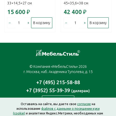
33×14,5×27 см
45×35,6×38 см
15 600
₽
42 400
₽
–
+
–
+
В корзину
В корзину
© Компания «МебельСтиль» 2026
г. Москва, наб. Академика Туполева, д. 15
+7 (495) 215-58-88
+7 (3952) 55-39-39
(дилерам)
Заказать звонок
Оставаясь на сайте, вы даете свое
согласие
на
использование
файлов с данными о посещении куки
moscow@mebelstyle.ru
(cookie)
и аналитики Яндекс.Метрики, необходимых нам