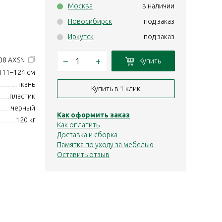
Москва
в наличии
Новосибирск
под заказ
Иркутск
под заказ
–
+
08 AXSN
Купить
111–124 см
ткань
Купить в 1 клик
пластик
черный
Как оформить заказ
120 кг
Как оплатить
Доставка и сборка
Памятка по уходу за мебелью
Оставить отзыв