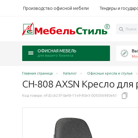
Производство офисной мебели
Тендеры и государ
Вы
ОФИСНАЯ МЕБЕЛЬ
для вашего бизнеса
Мо
Главная страница
Каталог
Офисные кресла и стулья
CH-808 AXSN Кресло для 
Код товара:
nfd2cb23f-0a48-11e9-80e3-005056980e61
обивка черный 3C11, каркас черный, ID840843
ик обивка темно-серый 3C1, каркас черный ID 10129
ластик обивка черный TW-11, каркас черный ID-6640
а пластик обивка темно-серый TW-12, каркас черный