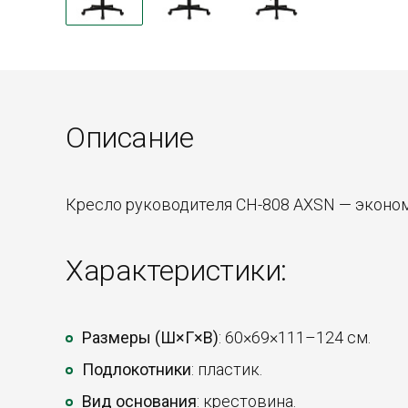
Описание
Кресло руководителя CH-808 AXSN — эконом
Характеристики:
Размеры (Ш×Г×В)
: 60×69×111–124 см.
Подлокотники
: пластик.
Вид основания
: крестовина.