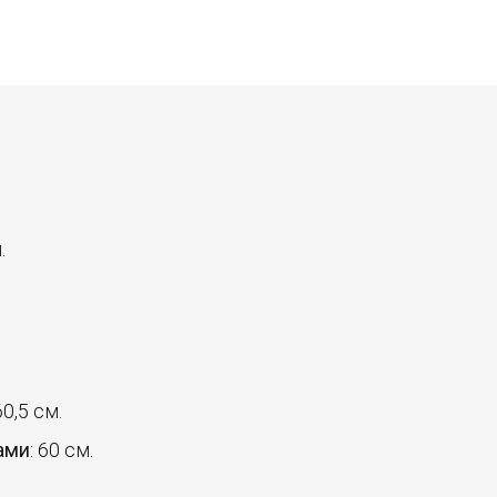
.
60,5 см.
ами
: 60 см.