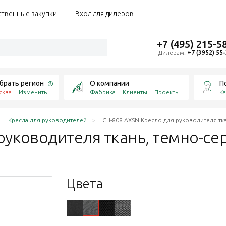
ственные закупки
Вход для дилеров
+7 (495) 215-5
Дилерам:
+7 (3952) 55
брать регион
О компании
П
сква
Изменить
Фабрика
Клиенты
Проекты
Ка
Кресла для руководителей
CH-808 AXSN Кресло для руководителя тк
руководителя ткань, темно-с
Цвета
93
41
, ID 664042