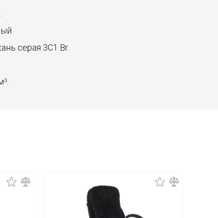
.
рый.
ткань серая 3C1 Br.
 м
.
3
Новинк