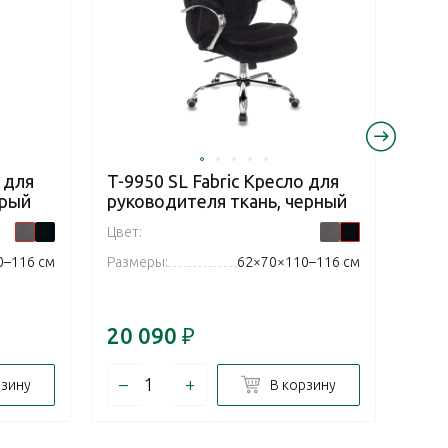
 для
T-9950 SL Fabric Кресло для
Samu
ерый
руководителя ткань, черный
Edit
рук
Цвет:
Цвет:
0–116 см
Размеры:
62×70×110–116 см
Разм
20 090
₽
34 
–
+
–
рзину
В корзину