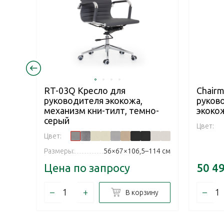
RT-03Q Кресло для
Chairm
руководителя экокожа,
руков
механизм кни-тилт, темно-
экоко
серый
Цвет:
Цвет:
Размеры:
56×67×106,5–114 см
Цена по запросу
50 4
–
+
–
В корзину