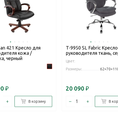
an 421 Кресло для
T-9950 SL Fabric Кресло
одителя кожа /
руководителя ткань, с
жа, черный
Цвет:
Размеры:
62×70×11
90
₽
20 090
₽
+
–
+
В корзину
В ко