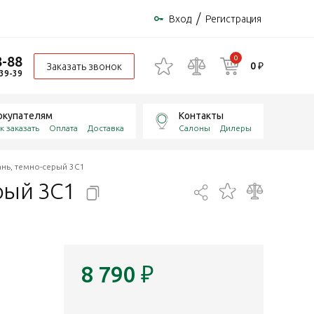
/
Вход
Регистрация
8-88
0
0 ₽
Заказать звонок
-39-39
окупателям
Контакты
к заказать
Оплата
Доставка
Салоны
Дилеры
ань, темно-серый 3C1
ерый
3C1
8 790
₽