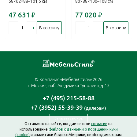
68×62×88–101,5 см
80×88×100–108 см
47 631
₽
77 020
₽
–
+
–
+
В корзину
В корзину
© Компания «МебельСтиль» 2026
г. Москва, наб. Академика Туполева, д. 15
+7 (495) 215-58-88
+7 (3952) 55-39-39
(дилерам)
Заказать звонок
Оставаясь на сайте, вы даете свое
согласие
на
использование
файлов с данными о посещении куки
moscow@mebelstyle.ru
(cookie)
и аналитики Яндекс.Метрики, необходимых нам