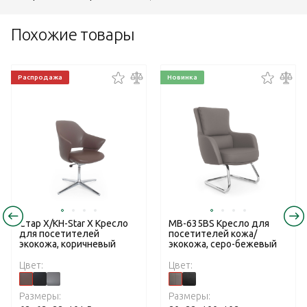
Похожие товары
Распродажа
Новинка
Стар Х/KH-Star X Кресло
MB-635BS Кресло для
для посетителей
посетителей кожа/
экокожа, коричневый
экокожа, серо-бежевый
Цвет:
Цвет:
Размеры:
Размеры: