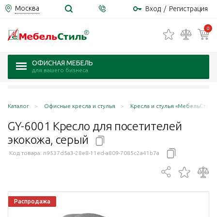
Москва
Вход
/
Регистрация
0
ОФИСНАЯ МЕБЕЛЬ
для вашего бизнеса
Каталог
Офисные кресла и стулья
Кресла и стулья «МебельСтиль
GY-6001 Кресло для посетителей
экокожа,
серый
Код товара:
n9537d5a3-28e8-11ed-a809-7085c2a41b7a
Распродажа