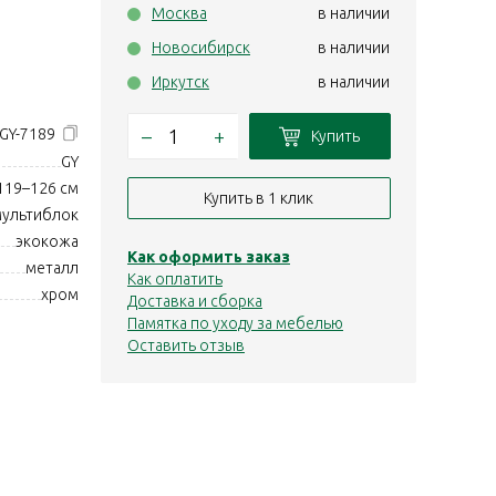
Москва
в наличии
Новосибирск
в наличии
Иркутск
в наличии
–
+
GY-7189
Купить
GY
119–126 см
Купить в 1 клик
мультиблок
экокожа
Как оформить заказ
металл
Как оплатить
хром
Доставка и сборка
Памятка по уходу за мебелью
Оставить отзыв