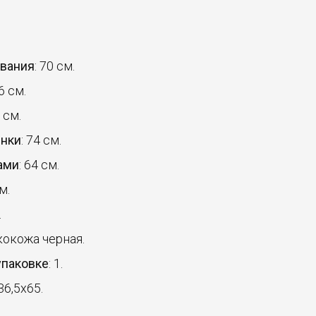
ования
: 70 см.
6 см.
 см.
инки
: 74 см.
ами
: 64 см.
м.
.
экокожа черная.
упаковке
: 1.
36,5x65.