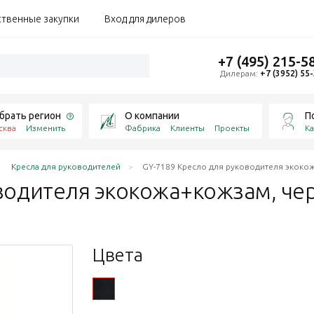
ственные закупки
Вход для дилеров
+7 (495) 215-5
Дилерам:
+7 (3952) 55
брать регион
О компании
П
сква
Изменить
Фабрика
Клиенты
Проекты
Ка
Кресла для руководителей
GY-7189 Кресло для руководителя экоко
оводителя экокожа+кожзам,
че
Цвета