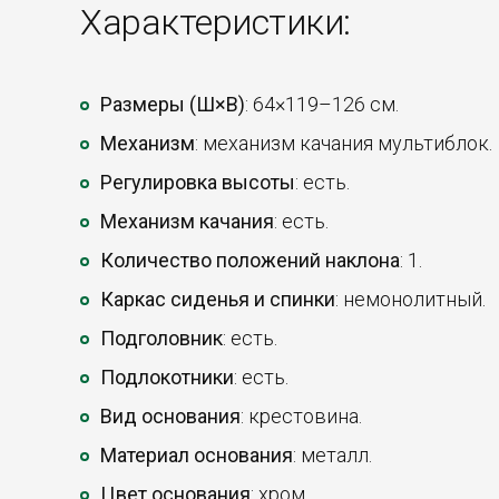
Характеристики:
Размеры (Ш×В)
: 64×119–126 см.
Механизм
: механизм качания мультиблок.
Регулировка высоты
: есть.
Механизм качания
: есть.
Количество положений наклона
: 1.
Каркас сиденья и спинки
: немонолитный.
Подголовник
: есть.
Подлокотники
: есть.
Вид основания
: крестовина.
Материал основания
: металл.
Цвет основания
: хром.