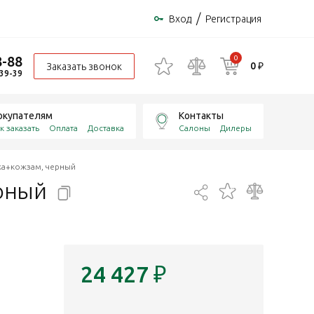
/
Вход
Регистрация
8-88
0
0 ₽
Заказать звонок
-39-39
окупателям
Контакты
к заказать
Оплата
Доставка
Салоны
Дилеры
жа+кожзам, черный
рный
24 427
₽