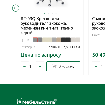
RT-03Q Кресло для
Chairm
руководителя экокожа,
руков
механизм кни-тилт, темно-
экоко
серый
Цвет:
Цвет:
Размеры:
56×67×106,5–114 см
Цена по запросу
50 4
–
+
–
В корзину