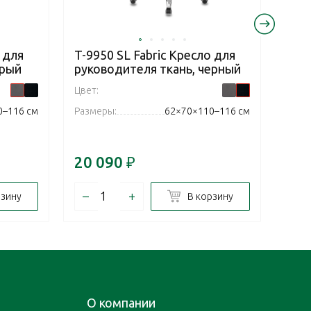
 для
T-9950 SL Fabric Кресло для
Samu
ерый
руководителя ткань, черный
Edit
рук
Цвет:
Цвет:
0–116 см
Размеры:
62×70×110–116 см
Разм
20 090
₽
34 
–
+
–
рзину
В корзину
О компании