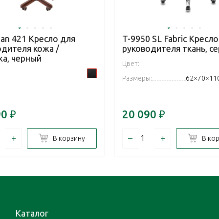
an 421 Кресло для
T-9950 SL Fabric Кресло
одителя кожа /
руководителя ткань, с
жа, черный
Цвет:
Размеры:
62×70×11
90
₽
20 090
₽
+
–
+
В корзину
В ко
Каталог