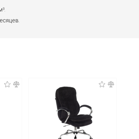
 м
.
3
месяцев.
Новинк