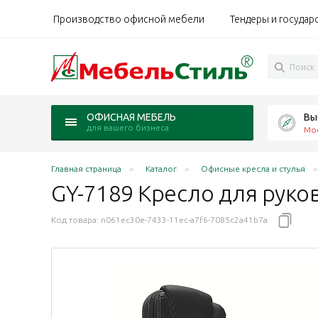
Производство офисной мебели
Тендеры и государ
Вы
ОФИСНАЯ МЕБЕЛЬ
для вашего бизнеса
Мо
Главная страница
Каталог
Офисные кресла и стулья
GY-7189 Кресло для рук
Код товара:
n061ec30e-7433-11ec-a7f6-7085c2a41b7a
ом, механизм мультиблок обивка черный