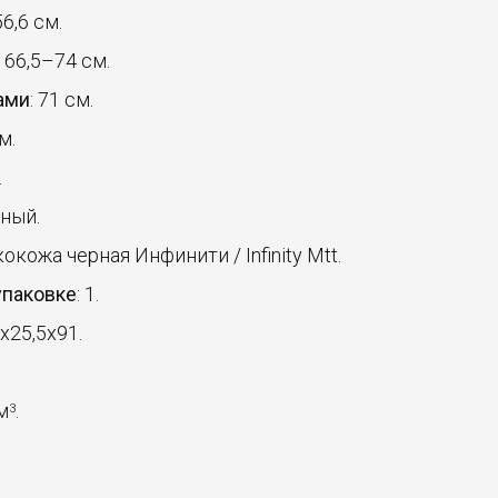
56,6 см.
: 66,5–74 см.
ами
: 71 см.
м.
.
рный.
экокожа черная Инфинити / Infinity Mtt.
упаковке
: 1.
5x25,5x91.
 м
.
3