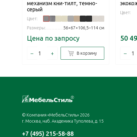
механизм кни-тилт, темно-
экоко
серый
Цвет:
Цвет:
Размеры:
56×67×106,5–114 см
Цена по запросу
50 4
–
+
–
В корзину
© Компания «МебельСтиль» 2026
г. Москва, наб. Академика Туполева, д. 15
+7 (495) 215-58-88