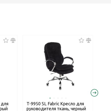
Новинк
 для
T-9950 SL Fabric Кресло для
Samu
ерый
руководителя ткань, черный
Edit