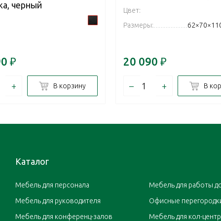
жа, черный
Цвет:
Размеры:
62×70×11
90
₽
20 090
₽
+
–
+
В корзину
В ко
Каталог
Мебель для персонала
Мебель для работы д
Мебель для руководителя
Офисные перегородк
Мебель для конференц-залов
Мебель для кол-цент