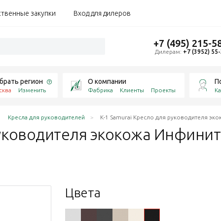
ственные закупки
Вход для дилеров
+7 (495) 215-5
Дилерам:
+7 (3952) 55
брать регион
О компании
П
сква
Изменить
Фабрика
Клиенты
Проекты
Ка
Кресла для руководителей
K-1 Samurai Кресло для руководителя экок
уководителя экокожа Инфинити /
Цвета