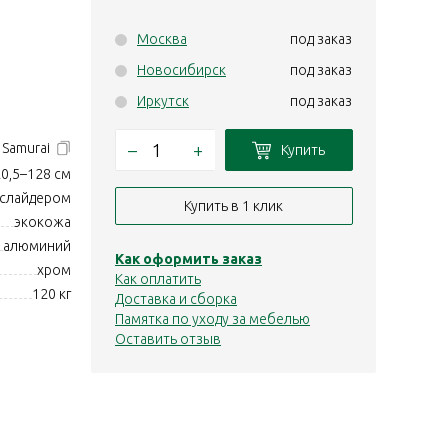
Москва
под заказ
Новосибирск
под заказ
Иркутск
под заказ
–
+
1 Samurai
Купить
0,5–128 см
 слайдером
Купить в 1 клик
экокожа
алюминий
Как оформить заказ
хром
Как оплатить
120 кг
Доставка и сборка
Памятка по уходу за мебелью
Оставить отзыв