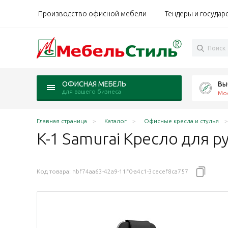
Производство офисной мебели
Тендеры и государ
Вы
ОФИСНАЯ МЕБЕЛЬ
для вашего бизнеса
Мо
Главная страница
Каталог
Офисные кресла и стулья
K-1 Samurai Кресло для р
Код товара:
nbf74aa63-42a9-11f0-a4c1-3cecef8ca757
елый 54E.2.1.49
ity темно-коричневый 550.2.1.49
inity серый 54D.2.1.49
 Infinity светло-бежевый 577.2.1.49
ти / Infinity молочный 54F.2.1.49
инити / Infinity черный 54c.2.1.49