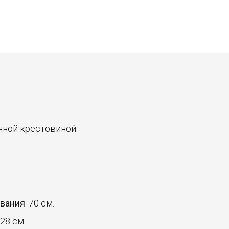
нной крестовиной.
ования
: 70 см.
128 см.