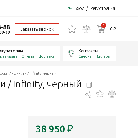
/
Вход
Регистрация
8-88
0
0 ₽
Заказать звонок
-39-39
окупателям
Контакты
к заказать
Оплата
Доставка
Салоны
Дилеры
ожа Инфинити / Infinity, черный
 Infinity,
черный
38 950
₽