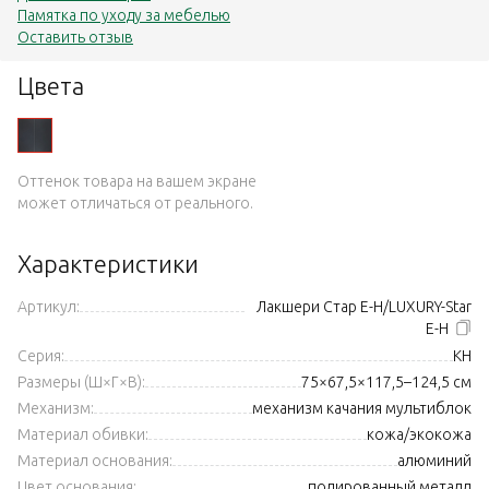
Памятка по уходу за мебелью
Оставить отзыв
Цвета
Оттенок товара на вашем экране
может отличаться от реального.
Характеристики
Артикул:
Лакшери Стар Е-Н/LUXURY-Star
E-H
Серия:
KH
Размеры (Ш×Г×В):
75×67,5×117,5–124,5 см
Механизм:
механизм качания мультиблок
Материал обивки:
кожа/экокожа
Материал основания:
алюминий
Цвет основания:
полированный металл