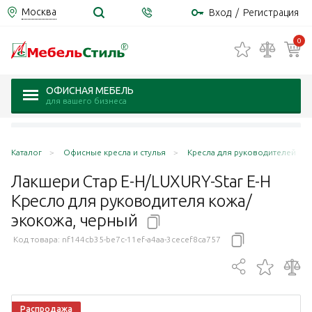
Москва
Вход
/
Регистрация
0
ОФИСНАЯ МЕБЕЛЬ
для вашего бизнеса
Каталог
Офисные кресла и стулья
Кресла для руководителей
Лакшери Стар Е-Н/LUXURY-Star E-H
Кресло для руководителя кожа/
экокожа,
черный
Код товара:
nf144cb35-be7c-11ef-a4aa-3cecef8ca757
Распродажа