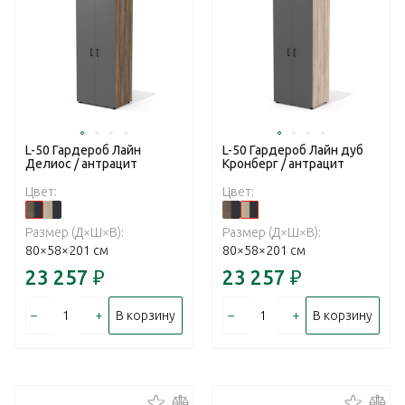
L-50 Гардероб Лайн
L-50 Гардероб Лайн дуб
Делиос / антрацит
Кронберг / антрацит
Цвет:
Цвет:
Размер (Д×Ш×В):
Размер (Д×Ш×В):
80×58×201 см
80×58×201 см
23 257
₽
23 257
₽
–
+
–
+
В корзину
В корзину