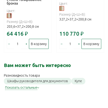
бронза
Цвет:
Цвет:
Размер (Д×Ш×В):
327,2×37,2×200,8 см
Размер (Д×Ш×В):
203,6×37,2×200,8 см
64 416
₽
110 770
₽
–
+
–
+
В корзину
В корзину
Вам может быть интересно
Разновидность товара
Шкафы руководителя для документов
Купе
Показать остальные