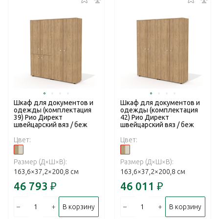
Шкаф для документов и
Шкаф для документов и
одежды (комплектация
одежды (комплектация
39) Рио Директ
42) Рио Директ
швейцарский вяз / беж
швейцарский вяз / беж
Цвет:
Цвет:
Размер (Д×Ш×В):
Размер (Д×Ш×В):
163,6×37,2×200,8 см
163,6×37,2×200,8 см
46 793
₽
46 011
₽
–
+
–
+
В корзину
В корзину