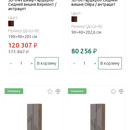
Сидней вишня Вермонт /
вишня Ойра / антрацит
антрацит
Цвет:
Цвет:
Размер (Д×Ш×В):
Размер (Д×Ш×В):
90×40×202,6 см
190×40×203 см
120 307
₽
80 256
₽
171 867
₽
–
+
–
+
В корзину
В корзину
Новинка
Новинка