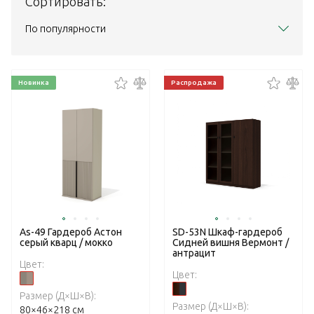
Сортировать:
По популярности
Новинка
Распродажа
As-49 Гардероб Астон
SD-53N Шкаф-гардероб
серый кварц / мокко
Сидней вишня Вермонт /
антрацит
Цвет:
Цвет:
Размер (Д×Ш×В):
Размер (Д×Ш×В):
80×46×218 см