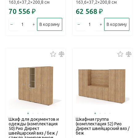
163,6×37,2×200,8 см
163,6×37,2×200,8 см
70 556
₽
62 568
₽
–
+
–
+
В корзину
В корзину
Шкаф для документов и
Шкафная группа
одежды (комплектация
(комплектация 52) Рио
50) Рио Директ
Директ швейцарский вяз /
швейцарский вяз / беж /
беж
стекло тонированное