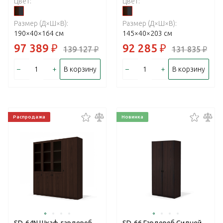
Цвет:
Цвет:
Размер (Д×Ш×В):
Размер (Д×Ш×В):
190×40×164 см
145×40×203 см
97 389
₽
92 285
₽
139 127
₽
131 835
₽
–
+
–
+
В корзину
В корзину
Распродажа
Новинка
SD-64N Шкаф-гардероб
SD-66 Гардероб Сидней