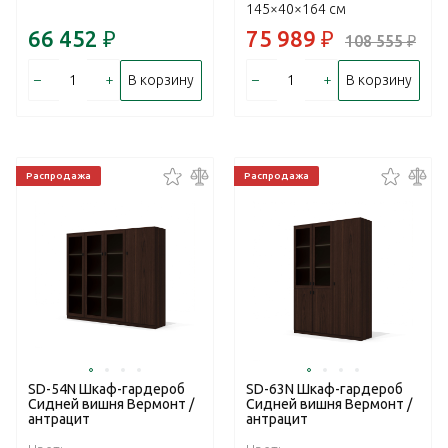
145×40×164 см
66 452
₽
75 989
₽
108 555
₽
–
+
–
+
В корзину
В корзину
Распродажа
Распродажа
SD-54N Шкаф-гардероб
SD-63N Шкаф-гардероб
Сидней вишня Вермонт /
Сидней вишня Вермонт /
антрацит
антрацит