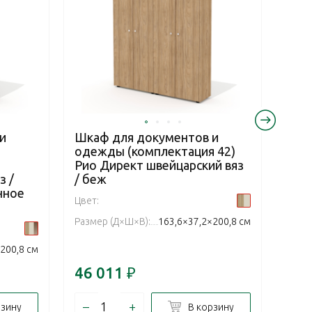
и
Шкаф для документов и
Шка
одежды (комплектация 42)
оде
Рио Директ швейцарский вяз
Рио
з /
/ беж
/ б
нное
Цвет:
Цвет:
Размер (Д×Ш×В):
163,6×37,2×200,8 см
Разм
200,8 см
46 011
₽
46 
–
+
–
рзину
В корзину