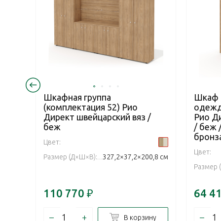
Шкафная группа
Шкаф 
(комплектация 52) Рио
одежд
Директ швейцарский вяз /
Рио Д
беж
/ беж 
бронз
Цвет:
Цвет:
Размер (Д×Ш×В):
327,2×37,2×200,8 см
Размер 
110 770
₽
64 4
–
+
–
В корзину