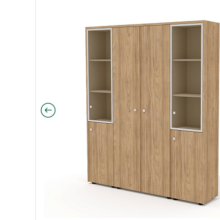
 163,6х37х200,8 Рио Директ / Rio Direct вяз швейц