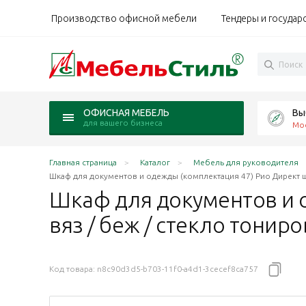
Производство офисной мебели
Тендеры и государ
Вы
ОФИСНАЯ МЕБЕЛЬ
для вашего бизнеса
Мо
Главная страница
Каталог
Мебель для руководителя
Шкаф для документов и одежды (комплектация 47) Рио Директ ш
Шкаф для документов и 
вяз / беж / стекло тонир
Код товара:
n8c90d3d5-b703-11f0-a4d1-3cecef8ca757