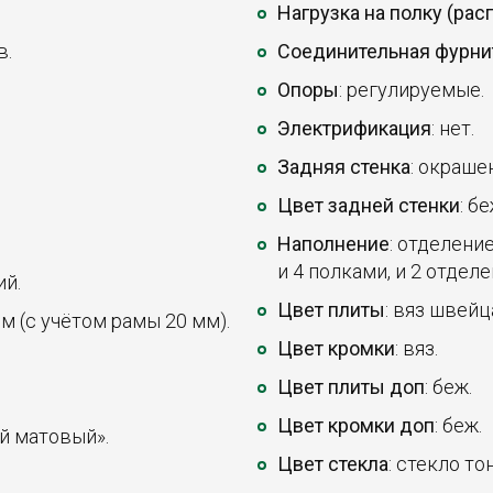
Нагрузка на полку (ра
в.
Соединительная фурни
Опоры
: регулируемые.
Электрификация
: нет.
Задняя стенка
: окраше
Цвет задней стенки
: бе
Наполнение
: отделени
и 4 полками, и 2 отдел
ий.
Цвет плиты
: вяз швейц
мм (с учётом рамы 20 мм).
Цвет кромки
: вяз.
Цвет плиты доп
: беж.
Цвет кромки доп
: беж.
й матовый».
Цвет стекла
: стекло т