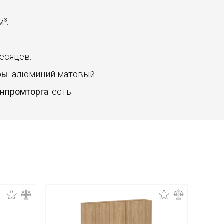
 м
.
3
месяцев.
ры
: алюминий матовый.
инпромторга
: есть.