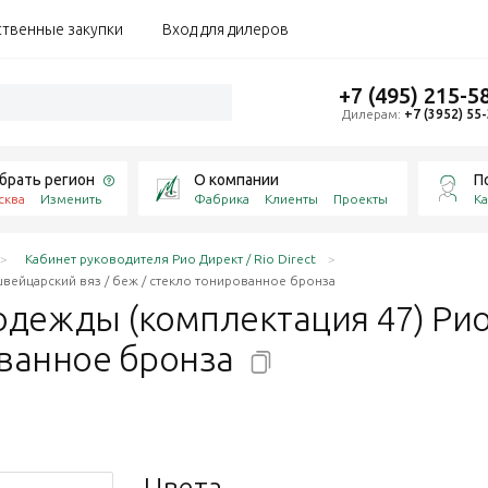
ственные закупки
Вход для дилеров
+7 (495) 215-5
Дилерам:
+7 (3952) 55
брать регион
О компании
П
сква
Изменить
Фабрика
Клиенты
Проекты
Ка
Кабинет руководителя Рио Директ / Rio Direct
вейцарский вяз / беж / стекло тонированное бронза
одежды (комплектация 47) Ри
ованное
бронза
Цвета