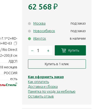
62 568
₽
Москва
под заказ
Новосибирск
под заказ
-7.1*2+RD-
Иркутск
в наличии
54+RD-63
/ Rio Direct
–
+
Купить
,2×200,8 см
ЛДСП
Купить в 1 клик
18 месяцев
РОССИЯ
Как оформить заказ
есть
Как оплатить
Доставка и сборка
Памятка по уходу за мебелью
Оставить отзыв