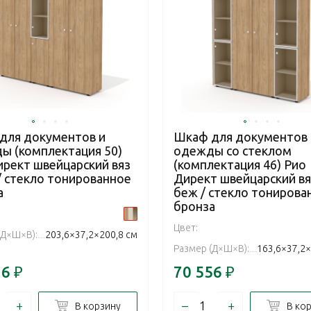
для документов и
Шкаф для документов 
ы (комплектация 50)
одежды со стеклом
ирект швейцарский вяз
(комплектация 46) Рио
/ стекло тонированное
Директ швейцарский вя
а
беж / стекло тонирова
бронза
Цвет:
(Д×Ш×В):
203,6×37,2×200,8 см
Размер (Д×Ш×В):
163,6×37,2×
16
₽
70 556
₽
+
–
+
В корзину
В ко