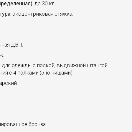
спределенная)
: до 30 кг.
тура
: эксцентриковая стяжка.
нная ДВП.
ж.
е для одежды с полкой, выдвижной штангой
ения с 4 полками (5-ю нишами).
арский.
онированное бронза.