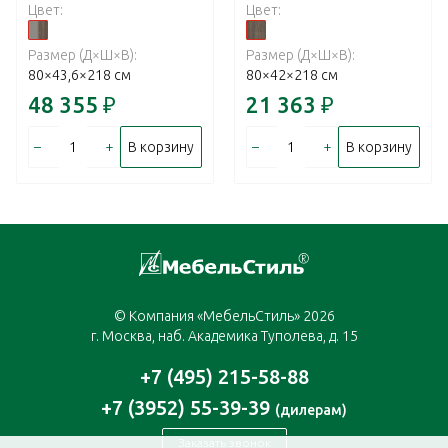
Цвет:
Цвет:
Размер (Д×Ш×В):
Размер (Д×Ш×В):
80×43,6×218 см
80×42×218 см
48 355
₽
21 363
₽
–
+
–
+
В корзину
В корзину
© Компания «МебельСтиль» 2026
г. Москва, наб. Академика Туполева, д. 15
+7 (495) 215-58-88
+7 (3952) 55-39-39
(дилерам)
Заказать звонок