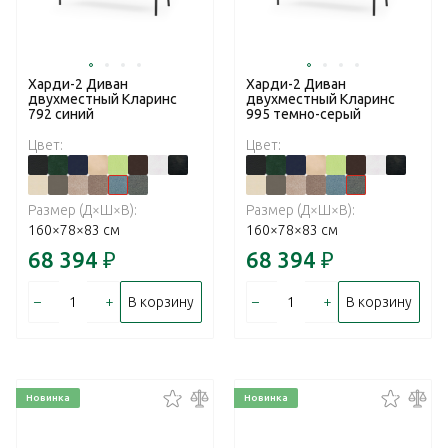
Харди-2 Диван
Харди-2 Диван
двухместный Кларинс
двухместный Кларинс
792 синий
995 темно-серый
Цвет:
Цвет:
Размер (Д×Ш×В):
Размер (Д×Ш×В):
160×78×83 см
160×78×83 см
68 394
₽
68 394
₽
–
+
–
+
В корзину
В корзину
Новинка
Новинка