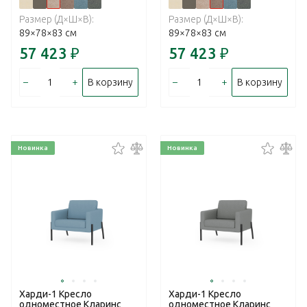
Размер (Д×Ш×В):
Размер (Д×Ш×В):
89×78×83 см
89×78×83 см
57 423
₽
57 423
₽
–
+
–
+
В корзину
В корзину
Новинка
Новинка
Харди-1 Кресло
Харди-1 Кресло
одноместное Кларинс
одноместное Кларинс