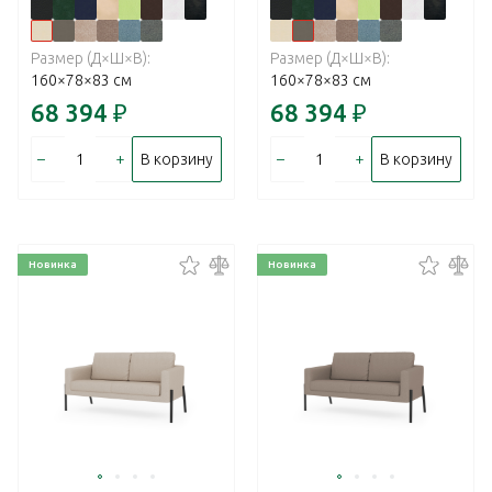
Размер (Д×Ш×В):
Размер (Д×Ш×В):
160×78×83 см
160×78×83 см
68 394
₽
68 394
₽
–
+
–
+
В корзину
В корзину
Новинка
Новинка