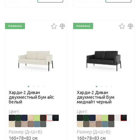
Новинка
Новинка
Харди-2 Диван
Харди-2 Диван
двухместный Бум айс
двухместный Бум
белый
миднайт черный
Цвет:
Цвет:
Размер (Д×Ш×В):
Размер (Д×Ш×В):
160×78×83 см
160×78×83 см