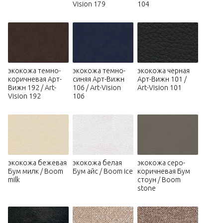
Vision 179
104
экокожа темно-
экокожа темно-
экокожа черная
коричневая Арт-
синяя Арт-Вижн
Арт-Вижн 101 /
Вижн 192 / Art-
106 / Art-Vision
Art-Vision 101
Vision 192
106
экокожа бежевая
экокожа белая
экокожа серо-
Бум милк / Boom
Бум айс / Boom ice
коричневая Бум
milk
стоун / Boom
stone