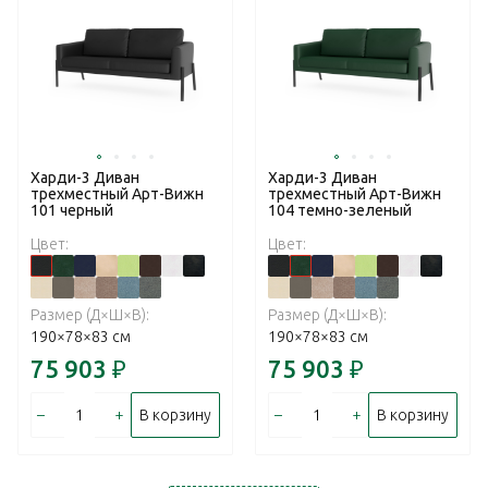
Харди-3 Диван
Харди-3 Диван
трехместный Арт-Вижн
трехместный Арт-Вижн
101 черный
104 темно-зеленый
Цвет:
Цвет:
Размер (Д×Ш×В):
Размер (Д×Ш×В):
190×78×83 см
190×78×83 см
75 903
₽
75 903
₽
–
+
–
+
В корзину
В корзину