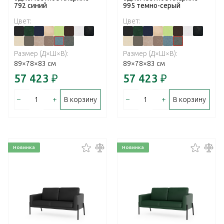
792 синий
995 темно-серый
Цвет:
Цвет:
Размер (Д×Ш×В):
Размер (Д×Ш×В):
89×78×83 см
89×78×83 см
57 423
₽
57 423
₽
–
+
–
+
В корзину
В корзину
Новинка
Новинка