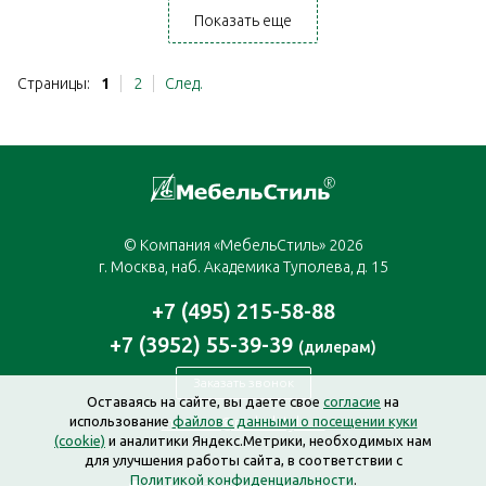
Показать еще
Страницы:
1
2
След.
© Компания «МебельСтиль» 2026
г. Москва, наб. Академика Туполева, д. 15
+7 (495) 215-58-88
+7 (3952) 55-39-39
(дилерам)
Заказать звонок
Оставаясь на сайте, вы даете свое
согласие
на
использование
файлов с данными о посещении куки
moscow@mebelstyle.ru
(cookie)
и аналитики Яндекс.Метрики, необходимых нам
для улучшения работы сайта, в соответствии с
Политикой конфиденциальности
.
Создание сайта —