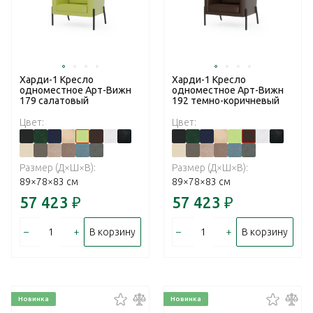
Харди-1 Кресло
Харди-1 Кресло
одноместное Арт-Вижн
одноместное Арт-Вижн
179 салатовый
192 темно-коричневый
Цвет:
Цвет:
Размер (Д×Ш×В):
Размер (Д×Ш×В):
89×78×83 см
89×78×83 см
57 423
₽
57 423
₽
–
+
–
+
В корзину
В корзину
Новинка
Новинка