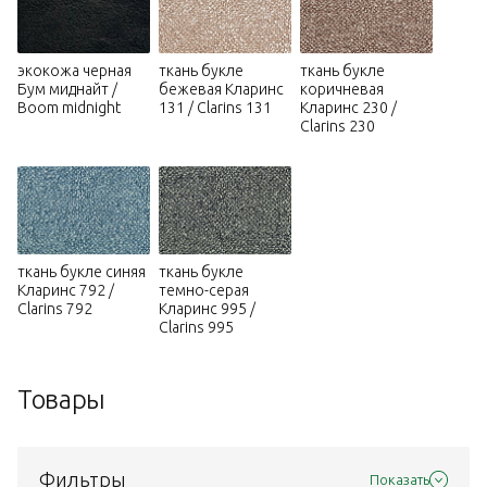
экокожа черная
ткань букле
ткань букле
Бум миднайт /
бежевая Кларинс
коричневая
Boom midnight
131 / Clarins 131
Кларинс 230 /
Clarins 230
ткань букле синяя
ткань букле
Кларинс 792 /
темно-серая
Clarins 792
Кларинс 995 /
Clarins 995
Товары
Фильтры
Показать