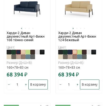
Харди-2 Диван
Харди-2 Диван
двухместный Арт-Вижн
двухместный Арт-Вижн
106 тёмно-синий
124 бежевый
Цвет:
Цвет:
Размер (Д×Ш×В):
Размер (Д×Ш×В):
160×78×83 см
160×78×83 см
68 394
₽
68 394
₽
–
+
–
+
В корзину
В корзину