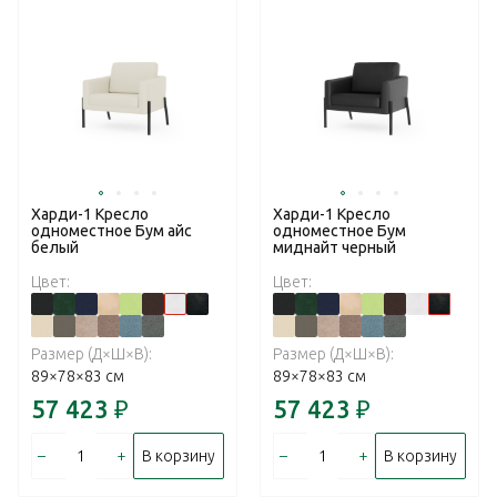
Харди-1 Кресло
Харди-1 Кресло
одноместное Бум айс
одноместное Бум
белый
миднайт черный
Цвет:
Цвет:
Размер (Д×Ш×В):
Размер (Д×Ш×В):
89×78×83 см
89×78×83 см
57 423
₽
57 423
₽
–
+
–
+
В корзину
В корзину