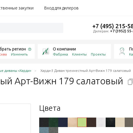
ственные закупки
Вход для дилеров
+7 (495) 215-5
Дилерам:
+7 (3952) 55
брать регион
О компании
П
сква
Изменить
Фабрика
Клиенты
Проекты
Ка
е диваны «Харди»
Харди-3 Диван трехместный Арт-Вижн 179 салатовый
ный Арт-Вижн 179
салатовый
Цвета
коричневый
1 бежевый
s 230 коричневый