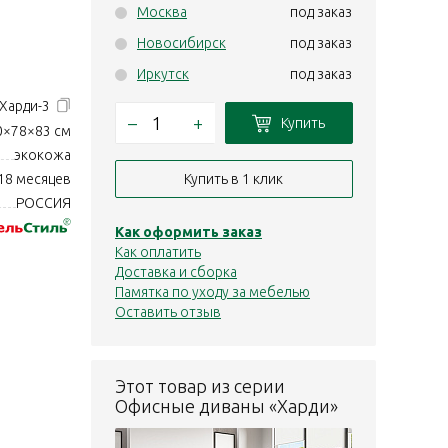
Москва
под заказ
Новосибирск
под заказ
Иркутск
под заказ
Харди-3
–
+
Купить
0×78×83 см
экокожа
Купить в 1 клик
18 месяцев
РОССИЯ
Как оформить заказ
Как оплатить
Доставка и сборка
Памятка по уходу за мебелью
Оставить отзыв
Этот товар из серии
Офисные диваны «Харди»