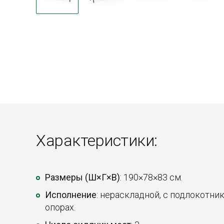
Характеристики:
Размеры (Ш×Г×В)
: 190×78×83 см.
Исполнение
: нераскладной, с подлокотни
опорах.