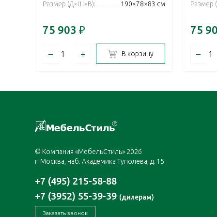
Размер (Д×Ш×В):
190×78×83 см
Размер 
75 903
₽
75 9
–
+
–
В корзину
© Компания «МебельСтиль» 2026
г. Москва, наб. Академика Туполева, д. 15
+7 (495) 215-58-88
+7 (3952) 55-39-39
(дилерам)
Заказать звонок