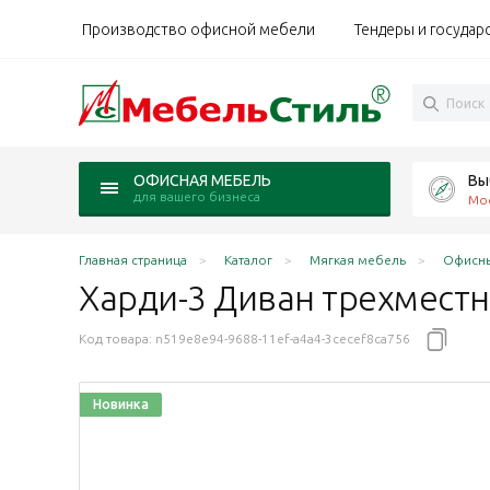
Производство офисной мебели
Тендеры и государ
Вы
ОФИСНАЯ МЕБЕЛЬ
для вашего бизнеса
Мо
Главная страница
Каталог
Мягкая мебель
Офисны
Харди-3 Диван трехмест
Код товара:
n519e8e94-9688-11ef-a4a4-3cecef8ca756
Новинка
rt-Vision 101 черный
 / Art-Vision 104 темно-зеленый
ижн / Art-Vision 106 тёмно-синий
рт-Вижн / Art-Vision 124 бежевый
м Арт-Вижн / Art-Vision 179 салатовый
х83 см Арт-Вижн / Art-Vision 192 темно-коричневый
х78х83 см Бум айс / Boom ice белый
 190х78х83 см Бум миднайт / Boom midnight черный
ест. 190х78х83 см Бум милк / Boom milk бежевый
3-мест. 190х78х83 см Бум стоун / Boom stone серо-
ан 3-мест. 190х78х83 см букле Кларинс / Clarins 13
 Диван 3-мест. 190х78х83 см букле Кларинс / Clarin
с / Clarins 792 синий
аринс / Clarins 995 темно-серый