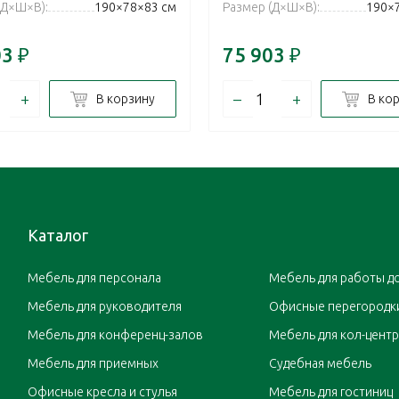
(Д×Ш×В):
190×78×83 см
Размер (Д×Ш×В):
190×
03
₽
75 903
₽
+
–
+
В корзину
В ко
Каталог
Мебель для персонала
Мебель для работы д
Мебель для руководителя
Офисные перегородк
Мебель для конференц-залов
Мебель для кол-цент
Мебель для приемных
Судебная мебель
Офисные кресла и стулья
Мебель для гостиниц