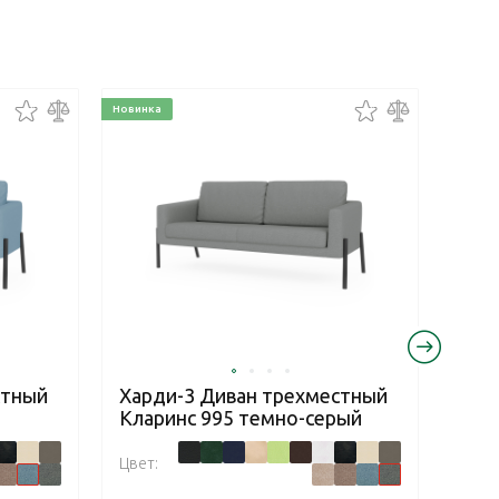
Новинка
Новинк
стный
Харди-3 Диван трехместный
Хар
Кларинс 995 темно-серый
Бум
Цвет:
Цвет: