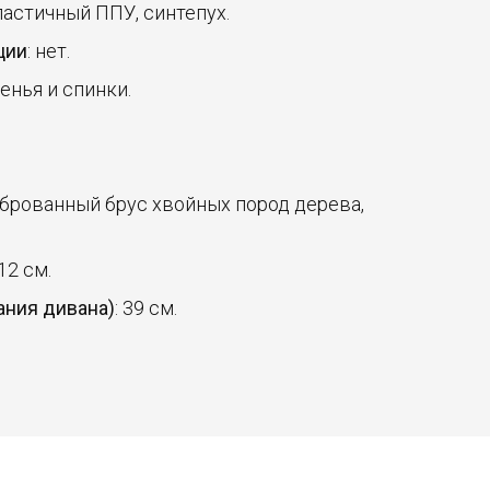
ластичный ППУ, синтепух.
ции
: нет.
денья и спинки.
иброванный брус хвойных пород дерева,
 12 см.
ания дивана)
: 39 см.