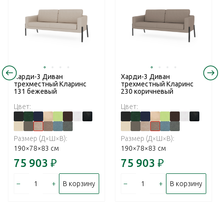
Харди-3 Диван
Харди-3 Диван
трехместный Кларинс
трехместный Кларинс
131 бежевый
230 коричневый
Цвет:
Цвет:
Размер (Д×Ш×В):
Размер (Д×Ш×В):
190×78×83 см
190×78×83 см
75 903
₽
75 903
₽
–
+
–
+
В корзину
В корзину