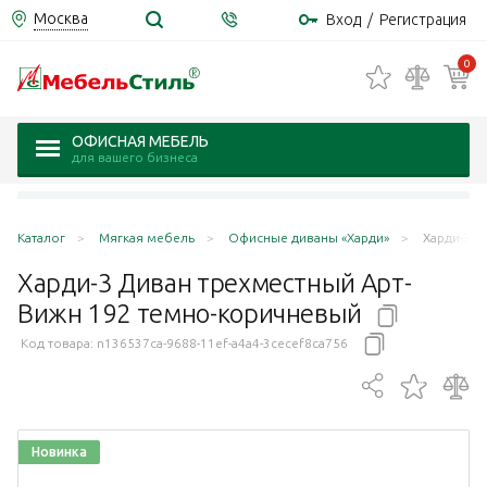
Москва
Вход
/
Регистрация
0
ОФИСНАЯ МЕБЕЛЬ
для вашего бизнеса
Каталог
Мягкая мебель
Офисные диваны «Харди»
Харди-3 Д
Харди-3 Диван трехместный Арт-
Вижн 192
темно-коричневый
Код товара:
n136537ca-9688-11ef-a4a4-3cecef8ca756
Новинка