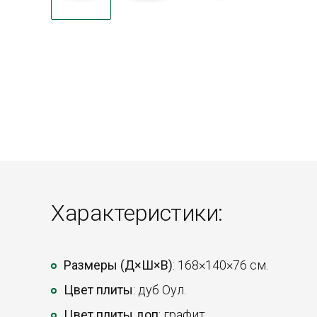
Характеристики:
Размеры (Д×Ш×В)
: 168×140×76 см.
Цвет плиты
: дуб Оул.
Цвет плиты доп
: графит.