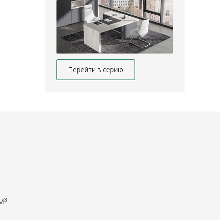
Перейти в серию
 м
.
3