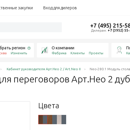
ственные закупки
Вход для дилеров
+7 (495) 215-5
Дилерам:
+7 (3952) 55
брать регион
О компании
П
сква
Изменить
Фабрика
Клиенты
Проекты
Ка
Кабинет руководителя Арт.Нео 2 / Art.Neo II
Neo-280.1 Модуль стола
для переговоров Арт.Нео 2 дуб
Цвета