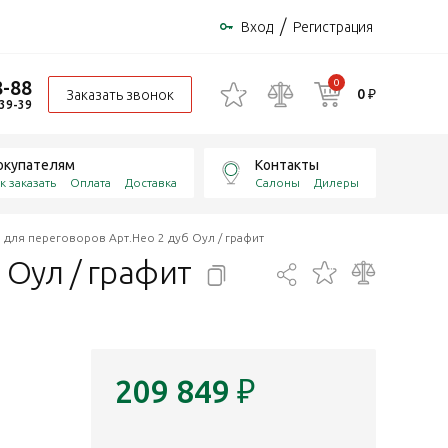
/
Вход
Регистрация
8-88
0
0 ₽
Заказать звонок
-39-39
окупателям
Контакты
к заказать
Оплата
Доставка
Салоны
Дилеры
 для переговоров Арт.Нео 2 дуб Оул / графит
 Оул /
графит
209 849
₽