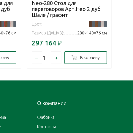
а для
Neo-280 Стол для
Neo
 дуб
переговоров Арт.Нео 2 дуб
пер
Шале / графит
Шал
Цвет:
Цвет:
40×76 см
Размер (Д×Ш×В):
280×140×76 см
Разм
297 164
₽
212
–
+
–
рзину
В корзину
О компании
ома
Фабрика
и
Контакты