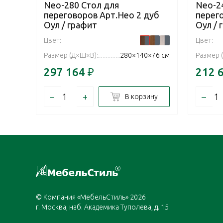
Neo-280 Стол для
Neo-2
переговоров Арт.Нео 2 дуб
перег
Оул / графит
Оул / 
Цвет:
Цвет:
Размер (Д×Ш×В):
280×140×76 см
Размер 
297 164
₽
212 
–
+
–
В корзину
© Компания «МебельСтиль» 2026
г. Москва, наб. Академика Туполева, д. 15