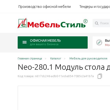
Производство офисной мебели
Тендеры и государ
Вы
ОФИСНАЯ МЕБЕЛЬ
для вашего бизнеса
Мо
Главная страница
Каталог
Мебель для руководителя
Neo-280.1 Модуль стола 
Код товара:
n617dc246-adb0-11ed-a854-7085c2a41b7a
76 Арт.Нео II / Art.Neo II дуб Оул/графит
140x76 Арт.Нео II / Art.Neo II дуб Шале/графит
68x140x76 Арт.Нео II / Art.Neo II дуб Фрост/графит