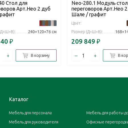
40 Стол для
Neo-280.1 Модуль стол
оворов Арт.Нео 2 дуб
переговоров Арт.Нео 2
графит
Шале / графит
Цвет:
(Д×Ш×В):
240×120×76 см
Размер (Д×Ш×В):
168×1
640
₽
209 849
₽
+
–
+
В корзину
В ко
Каталог
Мебель для персонала
Мебель для работы д
Мебель для руководителя
Офисные перегородк