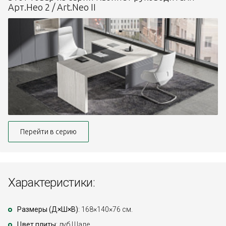
Арт.Нео 2 / Art.Neo II
Перейти в серию
Характеристики:
Размеры (Д×Ш×В)
: 168×140×76 см.
Цвет плиты
: дуб Шале.