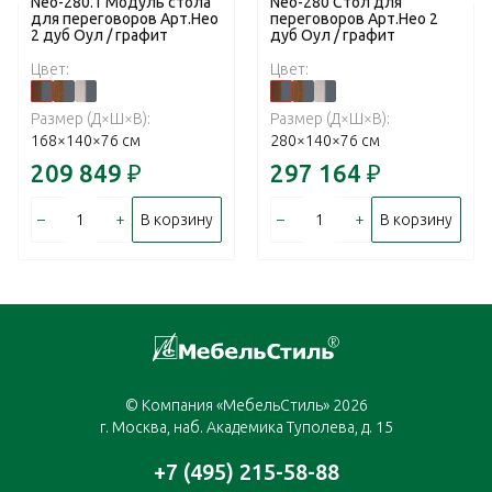
Neo-280.1 Модуль стола
Neo-280 Стол для
для переговоров Арт.Нео
переговоров Арт.Нео 2
2 дуб Оул / графит
дуб Оул / графит
Цвет:
Цвет:
Размер (Д×Ш×В):
Размер (Д×Ш×В):
168×140×76 см
280×140×76 см
209 849
₽
297 164
₽
–
+
–
+
В корзину
В корзину
© Компания «МебельСтиль» 2026
г. Москва, наб. Академика Туполева, д. 15
+7 (495) 215-58-88