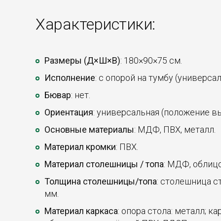
Характеристики:
Размеры (Д×Ш×В)
: 180×90×75 см.
Исполнение
: с опорой на тумбу (универса
Бювар
: нет.
Ориентация
: универсальная (положение в
Основные материалы
: МДФ, ПВХ, металл.
Материал кромки
: ПВХ.
Материал столешницы / топа
: МДФ, облиц
Толщина столешницы/топа
: столешница ст
мм.
Материал каркаса
: опора стола: металл; 