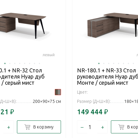
.1 + NR-32 Стол
NR-180.1 + NR-33 Стол
одителя Нуар дуб
руководителя Нуар ду
 / серый мист
Монте / серый мист
Цвет:
(Д×Ш×В):
200×90×75 см
Размер (Д×Ш×В):
180×1
721
₽
149 444
₽
+
–
+
В корзину
В ко