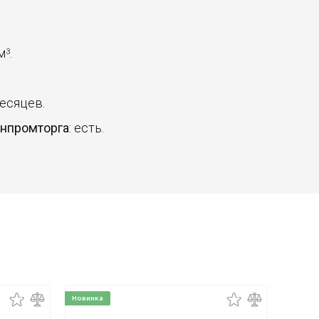
 м
.
3
месяцев.
инпромторга
: есть.
Новинка
Новинк