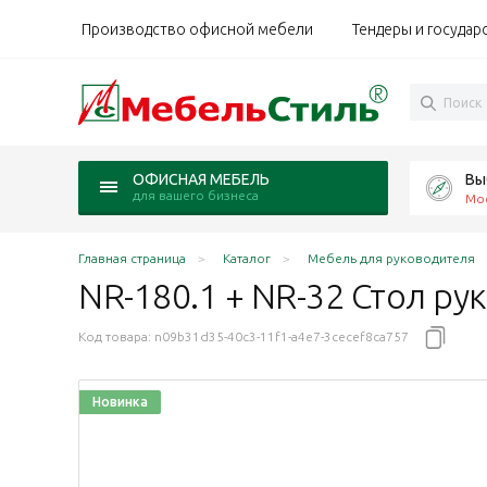
Производство офисной мебели
Тендеры и государ
Вы
ОФИСНАЯ МЕБЕЛЬ
для вашего бизнеса
Мо
Главная страница
Каталог
Мебель для руководителя
NR-180.1 + NR-32 Стол р
Код товара:
n09b31d35-40c3-11f1-a4e7-3cecef8ca757
Новинка
уар дуб Монте/серый мист/металл черный