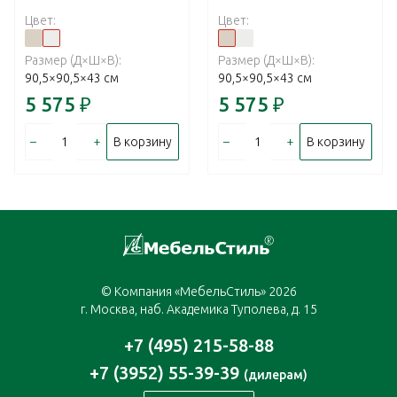
Цвет:
Цвет:
Размер (Д×Ш×В):
Размер (Д×Ш×В):
90,5×90,5×43 см
90,5×90,5×43 см
5 575
₽
5 575
₽
–
+
–
+
В корзину
В корзину
© Компания «МебельСтиль» 2026
г. Москва, наб. Академика Туполева, д. 15
+7 (495) 215-58-88
+7 (3952) 55-39-39
(дилерам)