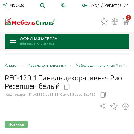
Москва
Вход
/
Регистрация
0
ОФИСНАЯ МЕБЕЛЬ
для вашего бизнеса
Каталог
Мебель для приемных
Мебель для приемных Рио Ресепш
REC-120.1 Панель декоративная Рио
Ресепшен
белый
Код товара:
n51b0f382-aa61-11f0-a4d1-3cecef8ca757
Новинка