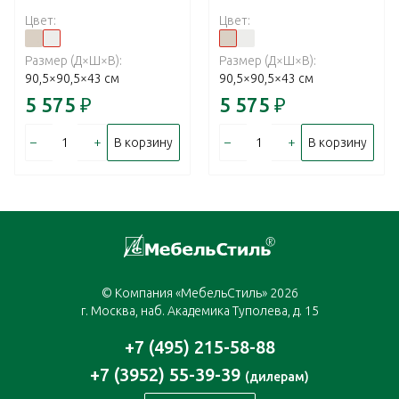
Цвет:
Цвет:
Размер (Д×Ш×В):
Размер (Д×Ш×В):
90,5×90,5×43 см
90,5×90,5×43 см
5 575
₽
5 575
₽
–
+
–
+
В корзину
В корзину
© Компания «МебельСтиль» 2026
г. Москва, наб. Академика Туполева, д. 15
+7 (495) 215-58-88
+7 (3952) 55-39-39
(дилерам)