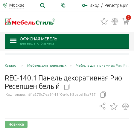
Москва
Вход
/
Регистрация
0
ОФИСНАЯ МЕБЕЛЬ
для вашего бизнеса
Каталог
Мебель для приемных
Мебель для приемных Рио Ресепш
REC-140.1 Панель декоративная Рио
Ресепшен
белый
Код товара:
n61a275c7-aa64-11f0-a4d1-3cecef8ca757
Новинка