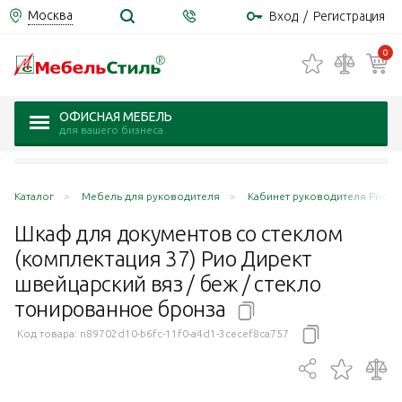
Москва
Вход
/
Регистрация
0
ОФИСНАЯ МЕБЕЛЬ
для вашего бизнеса
Каталог
Мебель для руководителя
Кабинет руководителя Рио Дир
Шкаф для документов со стеклом
(комплектация 37) Рио Директ
швейцарский вяз / беж / стекло
тонированное
бронза
Код товара:
n89702d10-b6fc-11f0-a4d1-3cecef8ca757