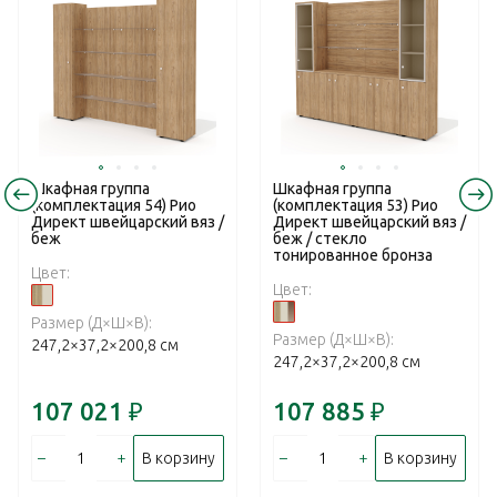
Шкафная группа
Шкафная группа
(комплектация 54) Рио
(комплектация 53) Рио
Директ швейцарский вяз /
Директ швейцарский вяз /
беж
беж / стекло
тонированное бронза
Цвет:
Цвет:
Размер (Д×Ш×В):
Размер (Д×Ш×В):
247,2×37,2×200,8 см
247,2×37,2×200,8 см
107 021
₽
107 885
₽
–
+
–
+
В корзину
В корзину