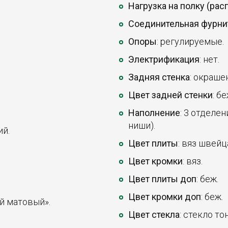
Нагрузка на полку (ра
Соединительная фурни
Опоры
: регулируемые.
Электрификация
: нет.
Задняя стенка
: окраше
Цвет задней стенки
: бе
Наполнение
: 3 отделен
ниши).
ий.
Цвет плиты
: вяз швейц
Цвет кромки
: вяз.
Цвет плиты доп
: беж.
Цвет кромки доп
: беж.
й матовый».
Цвет стекла
: стекло т