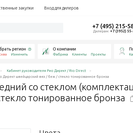
ственные закупки
Вход для дилеров
+7 (495) 215-5
Дилерам:
+7 (3952) 55
брать регион
О компании
П
сква
Изменить
Фабрика
Клиенты
Проекты
Ка
Кабинет руководителя Рио Директ / Rio Direct
о Директ швейцарский вяз / беж / стекло тонированное бронза
дний со стеклом (комплектац
 стекло тонированное
бронза
Цвета