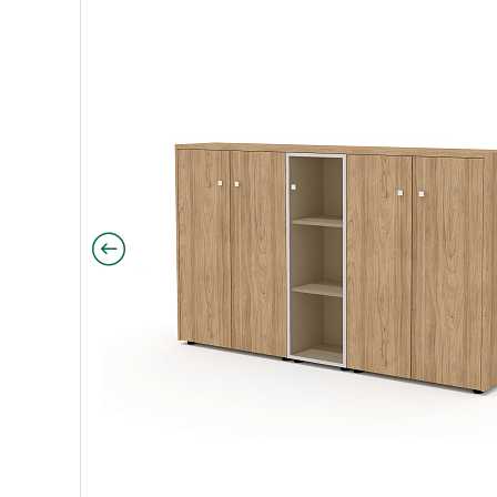
ктация 28) 203,6х37х122,2 Рио Директ / Rio Direct в