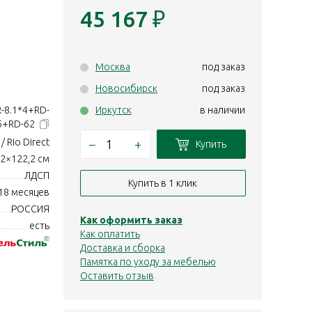
45 167
₽
Москва
под заказ
Новосибирск
под заказ
-8.1*4+RD-
Иркутск
в наличии
55+RD-62
/ Rio Direct
–
+
Купить
,2×122,2 см
ЛДСП
Купить в 1 клик
18 месяцев
РОССИЯ
Как оформить заказ
есть
Как оплатить
Доставка и сборка
Памятка по уходу за мебелью
Оставить отзыв