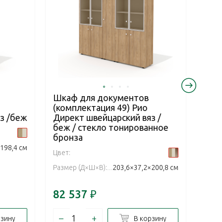
Шкаф для документов
Шка
(комплектация 49) Рио
(ко
з /беж
Директ швейцарский вяз /
Дир
беж / стекло тонированное
беж
бронза
бро
198,4 см
Цвет:
Цвет:
Размер (Д×Ш×В):
203,6×37,2×200,8 см
Разм
82 537
₽
63 
–
+
–
рзину
В корзину