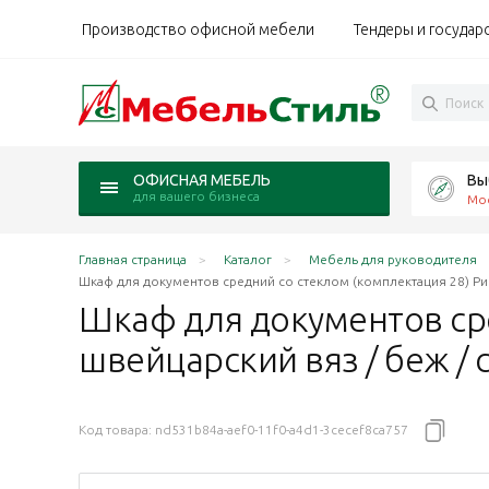
Производство офисной мебели
Тендеры и государ
Вы
ОФИСНАЯ МЕБЕЛЬ
для вашего бизнеса
Мо
Главная страница
Каталог
Мебель для руководителя
Шкаф для документов средний со стеклом (комплектация 28) Ри
Шкаф для документов сре
швейцарский вяз / беж /
Код товара:
nd531b84a-aef0-11f0-a4d1-3cecef8ca757