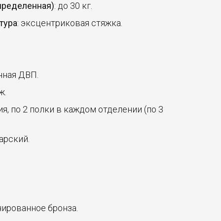
спределенная)
: до 30 кг.
тура
: эксцентриковая стяжка.
нная ДВП.
ж.
ия, по 2 полки в каждом отделении (по 3
арский.
онированное бронза.