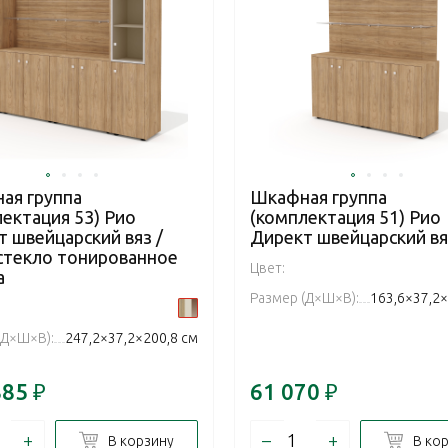
ая группа
Шкафная группа
ектация 53) Рио
(комплектация 51) Рио
 швейцарский вяз /
Директ швейцарский вя
 стекло тонированное
Цвет:
а
Размер (Д×Ш×В):
163,6×37,2×
(Д×Ш×В):
247,2×37,2×200,8 см
885
₽
61 070
₽
+
–
+
В корзину
В ко