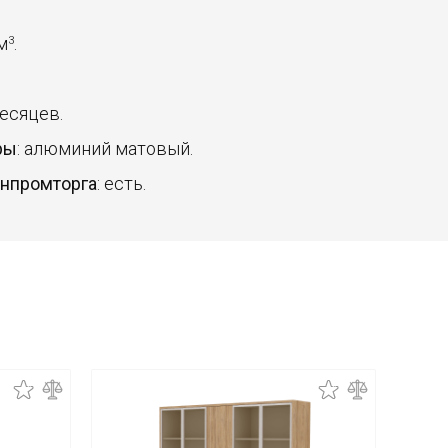
 м
.
3
месяцев.
ры
: алюминий матовый.
инпромторга
: есть.