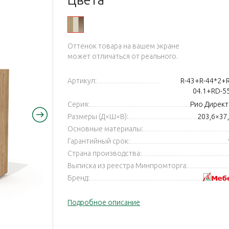
яз
Оттенок товара на вашем экране
может отличаться от реального.
Артикул:
R-43+R-44*2+R
04.1+RD-
Серия:
Рио Директ 
Размеры (Д×Ш×В):
203,6×37
Основные материалы:
Гарантийный срок:
Страна производства:
Выписка из реестра Минпромторга:
Бренд:
Подробное описание