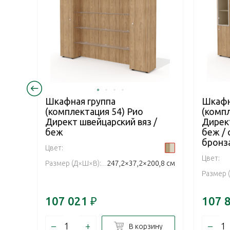
Шкафная группа
Шкафн
(комплектация 54) Рио
(компл
Директ швейцарский вяз /
Директ
беж
беж /
бронз
Цвет:
Цвет:
Размер (Д×Ш×В):
247,2×37,2×200,8 см
Размер 
107 021
₽
107 
–
+
–
В корзину