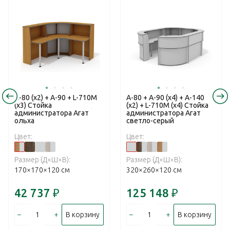
А-80 (x2) + А-90 + L-710М
А-80 + А-90 (x4) + А-140
(х3) Стойка
(x2) + L-710М (х4) Стойка
администратора Агат
администратора Агат
ольха
светло-серый
Цвет:
Цвет:
Размер (Д×Ш×В):
Размер (Д×Ш×В):
170×170×120 см
320×260×120 см
42 737
₽
125 148
₽
–
+
–
+
В корзину
В корзину