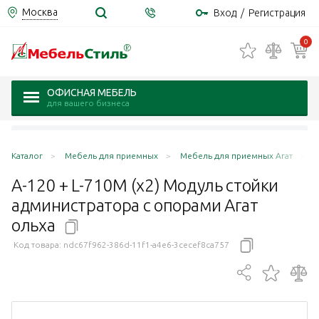
Москва
Вход
/
Регистрация
0
ОФИСНАЯ МЕБЕЛЬ
для вашего бизнеса
Каталог
Мебель для приемных
Мебель для приемных Агат
А-120 + L-710М (х2) Модуль стойки
администратора с опорами Агат
ольха
Код товара:
ndc67f962-386d-11f1-a4e6-3cecef8ca757