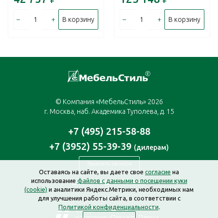
–
+
–
+
В корзину
В корзину
© Компания «МебельСтиль» 2026
г. Москва, наб. Академика Туполева, д. 15
+7 (495) 215-58-88
+7 (3952) 55-39-39
(дилерам)
Заказать звонок
Оставаясь на сайте, вы даете свое
согласие
на
использование
файлов с данными о посещении куки
moscow@mebelstyle.ru
(cookie)
и аналитики Яндекс.Метрики, необходимых нам
для улучшения работы сайта, в соответствии с
Политикой конфиденциальности
.
Создание сайта —
компания «Пиксель Плюс»