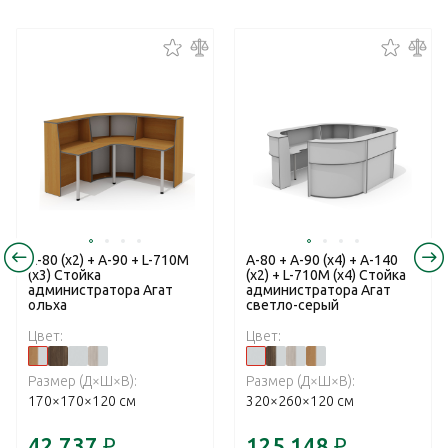
А-80 (x2) + А-90 + L-710М
А-80 + А-90 (x4) + А-140
(х3) Стойка
(x2) + L-710М (х4) Стойка
администратора Агат
администратора Агат
ольха
светло-серый
Цвет:
Цвет:
Размер (Д×Ш×В):
Размер (Д×Ш×В):
170×170×120 см
320×260×120 см
42 737
₽
125 148
₽