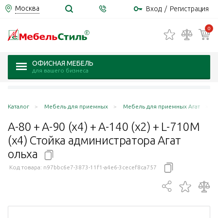
Москва
Вход
/
Регистрация
0
ОФИСНАЯ МЕБЕЛЬ
для вашего бизнеса
Каталог
Мебель для приемных
Мебель для приемных Агат
А
А-80 + А-90 (x4) + А-140 (x2) + L-710М
(х4) Стойка администратора Агат
ольха
Код товара:
n97bbc6e7-3873-11f1-a4e6-3cecef8ca757