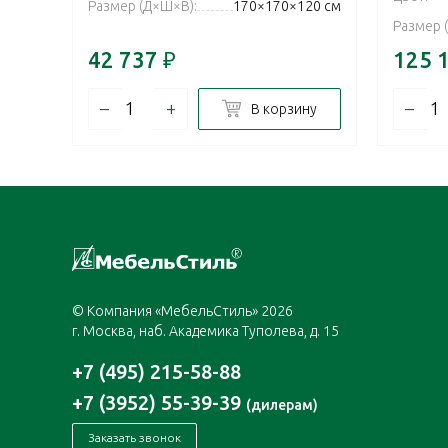
Размер (Д×Ш×В):
170×170×120 см
Размер 
42 737
₽
125 
–
+
–
В корзину
© Компания «МебельСтиль» 2026
г. Москва, наб. Академика Туполева, д. 15
+7 (495) 215-58-88
+7 (3952) 55-39-39
(дилерам)
Заказать звонок