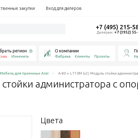
ственные закупки
Вход для дилеров
+7 (495) 215-5
Дилерам:
+7 (3952) 55
брать регион
О компании
П
сква
Изменить
Фабрика
Клиенты
Проекты
Ка
Мебель для приемных Агат
А-80 + L-710М (х2) Модуль стойки администр
ль стойки администратора c оп
Цвета