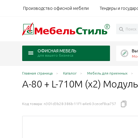
Производство офисной мебели
Тендеры и государ
Вы
ОФИСНАЯ МЕБЕЛЬ
для вашего бизнеса
Мо
Главная страница
Каталог
Мебель для приемных
А-80 + L-710М (х2) Моду
Код товара:
n301d3b28-386b-11f1-a4e6-3cecef8ca757
0 Агат светло-серый N/металл серый
5х120 Агат ясень Шимо N/металл серый
0х75х120 Агат Палдао/металл серый
а 80х75х120 Агат ольха N/металл серый