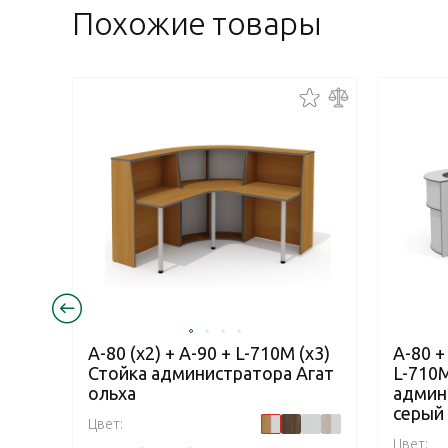
Похожие товары
А-80 (x2) + А-90 + L-710М (х3)
А-80 +
Стойка администратора Агат
L-710М
ольха
админ
серый
Цвет:
Цвет: