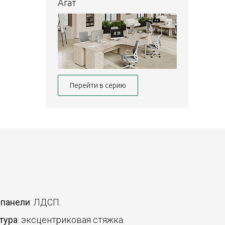
Агат
Перейти в серию
 панели
: ЛДСП.
тура
: эксцентриковая стяжка.