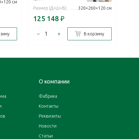
0×120 см
Разм
Размер (Д×Ш×В):
320×260×120 см
125 148
₽
125
–
+
–
рзину
В корзину
О компании
ома
Фабрика
и
Контакты
ров
Реквизиты
Новости
Статьи