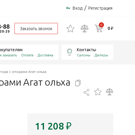
/
Вход
Регистрация
8-88
0
0 ₽
Заказать звонок
-39-39
окупателям
Контакты
к заказать
Оплата
Доставка
Салоны
Дилеры
атора c опорами Агат ольха
орами Агат
ольха
11 208
₽