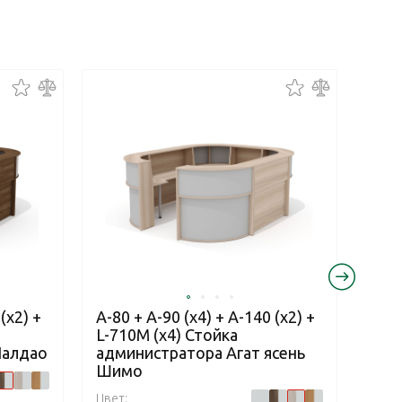
(x2) +
А-80 + А-90 (x4) + А-140 (x2) +
А-80
L-710М (х4) Стойка
L-71
Палдао
администратора Агат ясень
адм
Шимо
Цвет:
Цвет: