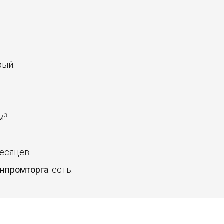
рый.
 м
.
3
месяцев.
инпромторга
: есть.