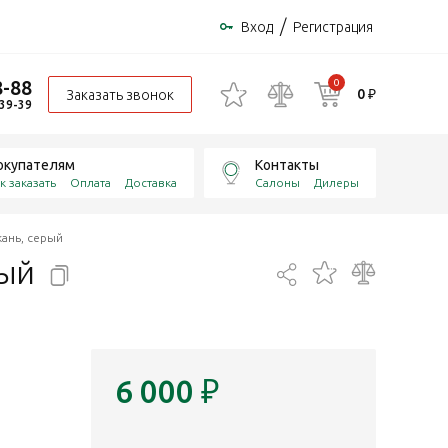
/
Вход
Регистрация
8-88
0
0 ₽
Заказать звонок
-39-39
окупателям
Контакты
к заказать
Оплата
Доставка
Салоны
Дилеры
ань, серый
рый
6 000
₽