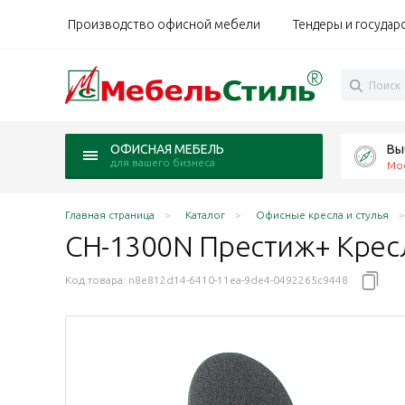
Производство офисной мебели
Тендеры и государ
Вы
ОФИСНАЯ МЕБЕЛЬ
для вашего бизнеса
Мо
Главная страница
Каталог
Офисные кресла и стулья
CH-1300N Престиж+ Кресл
Код товара:
n8e812d14-6410-11ea-9de4-0492265c9448
астик обивка серый 3С1, каркас черный ID1215476
 пластик обивка черный 3С11, каркас черный, ID12
товина пластик обивка черный, каркас черный ID 1