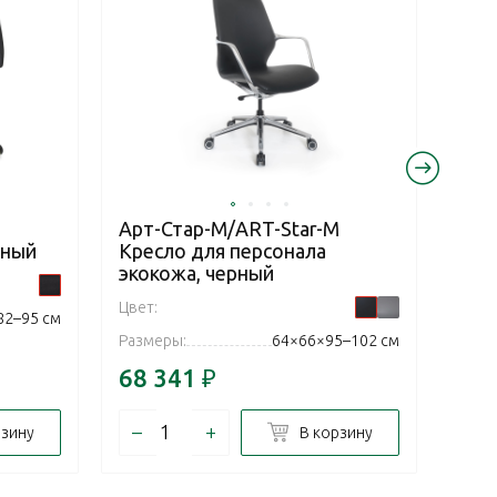
Арт-Стар-М/ART-Star-M
Арт
рный
Кресло для персонала
Кре
экокожа, черный
эко
Цвет:
Цвет:
82–95 см
Размеры:
64×66×95–102 см
Разм
68 341
₽
68 
–
+
–
рзину
В корзину