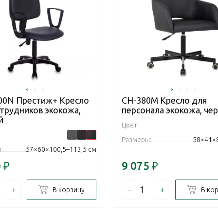
00N Престиж+ Кресло
CH-380M Кресло для
отрудников экокожа,
персонала экокожа, че
й
Цвет:
Размеры:
58×41×
:
57×60×100,5–113,5 см
0
₽
9 075
₽
+
–
+
В корзину
В ко