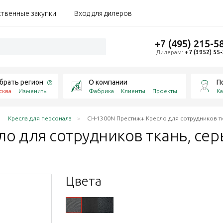
ственные закупки
Вход для дилеров
+7 (495) 215-5
Дилерам:
+7 (3952) 55
брать регион
О компании
П
сква
Изменить
Фабрика
Клиенты
Проекты
Ка
Кресла для персонала
CH-1300N Престиж+ Кресло для сотрудников тк
о для сотрудников ткань,
се
Цвета
15475
157362