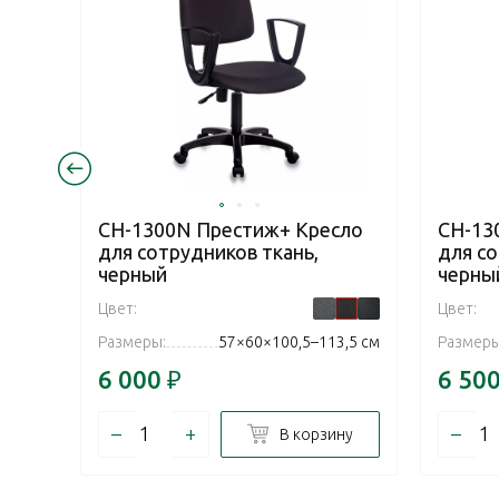
CH-1300N Престиж+ Кресло
CH-13
для сотрудников ткань,
для с
черный
черны
Цвет:
Цвет:
Размеры:
57×60×100,5–113,5 см
Размеры
6 000
₽
6 50
–
+
–
В корзину