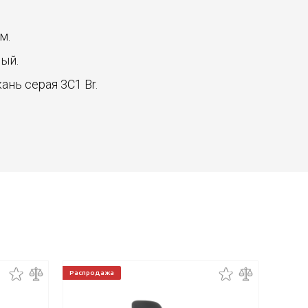
см.
рый.
ткань серая 3C1 Br.
Распродажа
Распро