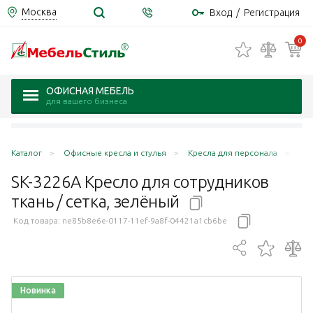
Москва
Вход
/
Регистрация
0
ОФИСНАЯ МЕБЕЛЬ
для вашего бизнеса
Каталог
Офисные кресла и стулья
Кресла для персонала
SK-
SK-3226A Кресло для сотрудников
ткань / сетка,
зелёный
Код товара:
ne85b8e6e-0117-11ef-9a8f-04421a1cb6be
Новинка